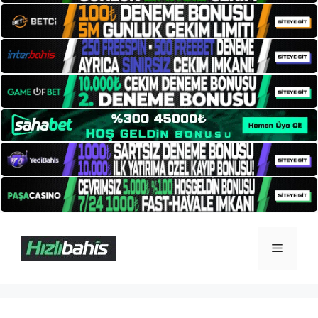
İçeriğe
atla
Menü