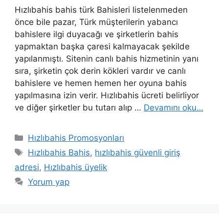
Hızlıbahis bahis türk Bahisleri listelenmeden
önce bile pazar, Türk müşterilerin yabancı
bahislere ilgi duyacağı ve şirketlerin bahis
yapmaktan başka çaresi kalmayacak şekilde
yapılanmıştı. Sitenin canlı bahis hizmetinin yanı
sıra, şirketin çok derin kökleri vardır ve canlı
bahislere ve hemen hemen her oyuna bahis
yapılmasına izin verir. Hızlıbahis ücreti belirliyor
ve diğer şirketler bu tutarı alıp …
Devamını oku…
Kategoriler
Hızlıbahis Promosyonları
Etiketler
Hızlıbahis Bahis
,
hızlıbahis güvenli giriş
adresi
,
Hızlıbahis üyelik
Yorum yap