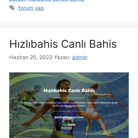
Yorum yap
Hızlıbahis Canlı Bahis
Haziran 20, 2023
Yazarı:
admin