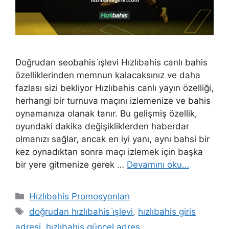
Doğrudan seobahis i̇şlevi Hızlıbahis canlı bahis
özelliklerinden memnun kalacaksınız ve daha
fazlası sizi bekliyor Hızlıbahis canlı yayın özelliği,
herhangi bir turnuva maçını izlemenize ve bahis
oynamanıza olanak tanır. Bu gelişmiş özellik,
oyundaki dakika değişikliklerden haberdar
olmanızı sağlar, ancak en iyi yanı, aynı bahsi bir
kez oynadıktan sonra maçı izlemek için başka
bir yere gitmenize gerek …
Devamını oku…
Kategoriler
Hızlıbahis Promosyonları
Etiketler
doğrudan hızlıbahis i̇şlevi
,
hızlıbahis giris
adresi
,
hızlıbahis güncel adres