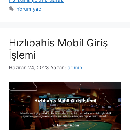
hızlıbahis şu anki adresi
Yorum yap
Hızlıbahis Mobil Giriş
İşlemi
Haziran 24, 2023
Yazarı:
admin