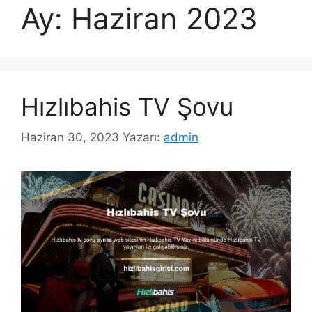
Ay:
Haziran 2023
Hızlıbahis TV Şovu
Haziran 30, 2023
Yazarı:
admin