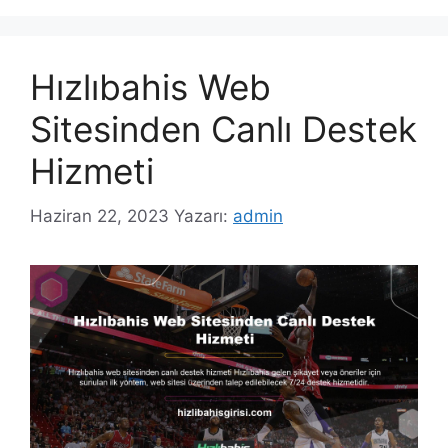
Hızlıbahis Web
Sitesinden Canlı Destek
Hizmeti
Haziran 22, 2023
Yazarı:
admin