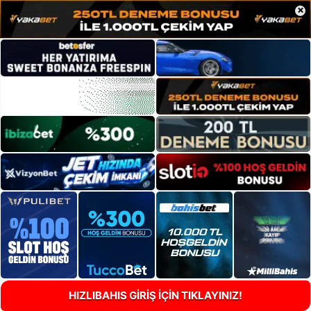
×
HIZLIBAHIS GİRİŞ İÇİN TIKLAYINIZ!