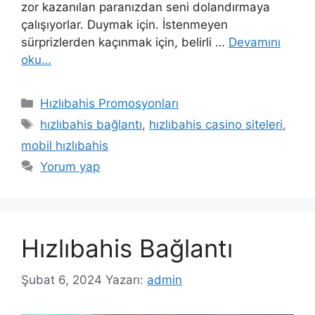
zor kazanılan paranızdan seni dolandırmaya
çalışıyorlar. Duymak için. İstenmeyen
sürprizlerden kaçınmak için, belirli …
Devamını
oku…
Kategoriler
Hızlıbahis Promosyonları
Etiketler
hızlıbahis bağlantı
,
hızlıbahis casino siteleri
,
mobil hızlıbahis
Yorum yap
Hızlıbahis Bağlantı
Şubat 6, 2024
Yazarı:
admin