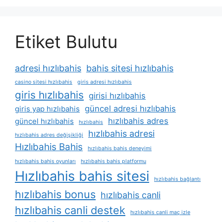
Etiket Bulutu
adresi hızlıbahis
bahis sitesi hızlıbahis
casino sitesi hızlıbahis
giris adresi hızlıbahis
giris hızlıbahis
girisi hızlıbahis
güncel adresi hızlıbahis
giris yap hızlıbahis
hızlıbahis adres
güncel hızlıbahis
hızlıbahis
hızlıbahis adresi
hızlıbahis adres değişikliği
Hızlıbahis Bahis
hızlıbahis bahis deneyimi
hızlıbahis bahis oyunları
hızlıbahis bahis platformu
Hızlıbahis bahis sitesi
hızlıbahis bağlantı
hızlıbahis bonus
hızlıbahis canli
hızlıbahis canli destek
hızlıbahis canli maç izle