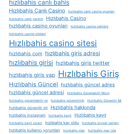
hızlıbahis canlı bahis
Hızlıbahis Canlı Casino
hızlıbahis canlı casino oyunları
Hızlıbahis Casino
hızlıbahis canlı yardım
hızlıbahis casino oyunları
hızlıbahis casino sektörü
hızlıbahis casino siteleri
Hızlıbahis casino sitesi
hızlıbahis giris adresi
hızlıbahis com
hızlıbahis girisi
hızlıbahis giris twitter
Hızlıbahis Giriş
hızlıbahis giris yap
Hızlıbahis Güncel
hızlıbahis güncel adres
hızlıbahis güncel adresi
Hızlıbahis Güvenebilir Misin
hızlıbahis güvenilebilir mi
hızlıbahis güvenilirliği
Hızlıbahis Güvenilir Mi
Hızlıbahis hakkında
hızlıbahis güvenlir mi
Hızlıbahis kayıt
hızlıbahis instagram
hızlıbahis kayit
hızlıbahis kaç oldu
hızlıbahis kayıt süreci
hızlıbahis kişisel verileri
hızlıbahis kullanıcı yorumları
hızlıbahis maç
hızlıbahis maç izle