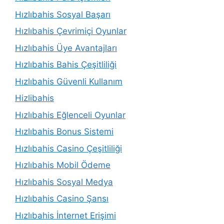
Hızlıbahis Sosyal Başarı
Hızlıbahis Çevrimiçi Oyunlar
Hızlıbahis Üye Avantajları
Hızlıbahis Bahis Çeşitliliği
Hızlıbahis Güvenli Kullanım
Hizlibahis
Hızlıbahis Eğlenceli Oyunlar
Hızlıbahis Bonus Sistemi
Hızlıbahis Casino Çeşitliliği
Hızlıbahis Mobil Ödeme
Hızlıbahis Sosyal Medya
Hızlıbahis Casino Şansı
Hızlıbahis İnternet Erişimi