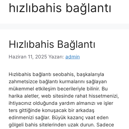
hızlıbahis bağlantı
Hızlıbahis Bağlantı
Haziran 11, 2025
Yazarı:
admin
Hızlıbahis bağlantı seobahis, başkalarıyla
zahmetsizce bağlantı kurmalarını sağlayan
mükemmel etkileşim becerileriyle bilinir. Bu
harika aletler, web sitesinde rahat hissetmenizi,
ihtiyacınız olduğunda yardım almanızı ve işler
ters gittiğinde konuşacak bir arkadaş
edinmenizi sağlar. Büyük kazanç vaat eden
gölgeli bahis sitelerinden uzak durun. Sadece