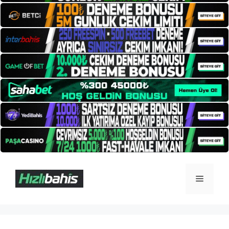
İçeriğe
atla
Menü