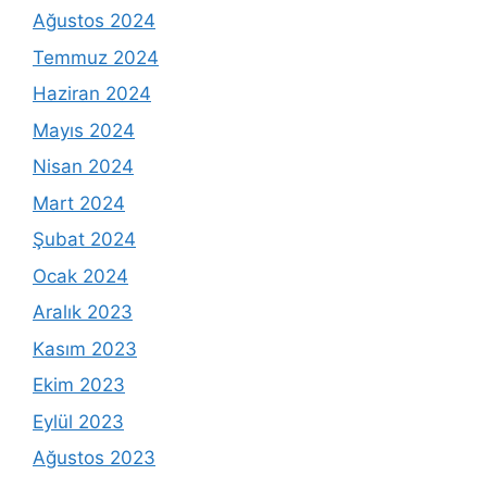
Ağustos 2024
Temmuz 2024
Haziran 2024
Mayıs 2024
Nisan 2024
Mart 2024
Şubat 2024
Ocak 2024
Aralık 2023
Kasım 2023
Ekim 2023
Eylül 2023
Ağustos 2023