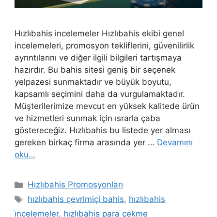
Hızlıbahis incelemeler Hızlıbahis ekibi genel
incelemeleri, promosyon tekliflerini, güvenilirlik
ayrıntılarını ve diğer ilgili bilgileri tartışmaya
hazırdır. Bu bahis sitesi geniş bir seçenek
yelpazesi sunmaktadır ve büyük boyutu,
kapsamlı seçimini daha da vurgulamaktadır.
Müşterilerimize mevcut en yüksek kalitede ürün
ve hizmetleri sunmak için ısrarla çaba
göstereceğiz. Hızlıbahis bu listede yer alması
gereken birkaç firma arasında yer …
Devamını
oku…
Kategoriler
Hızlıbahis Promosyonları
Etiketler
hızlıbahis çevrimiçi bahis
,
hızlıbahis
i̇ncelemeler
,
hızlıbahis para çekme