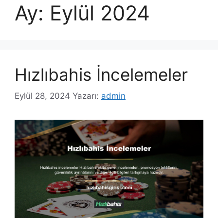
Ay:
Eylül 2024
Hızlıbahis İncelemeler
Eylül 28, 2024
Yazarı:
admin