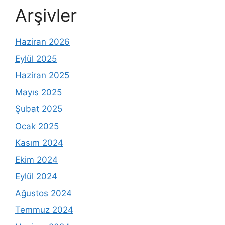
Arşivler
Haziran 2026
Eylül 2025
Haziran 2025
Mayıs 2025
Şubat 2025
Ocak 2025
Kasım 2024
Ekim 2024
Eylül 2024
Ağustos 2024
Temmuz 2024