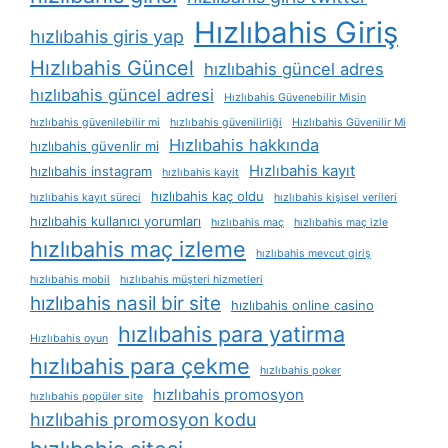
Hızlıbahis Giriş
hızlıbahis giris yap
Hızlıbahis Güncel
hızlıbahis güncel adres
hızlıbahis güncel adresi
Hızlıbahis Güvenebilir Misin
hızlıbahis güvenilebilir mi
hızlıbahis güvenilirliği
Hızlıbahis Güvenilir Mi
Hızlıbahis hakkında
hızlıbahis güvenlir mi
Hızlıbahis kayıt
hızlıbahis instagram
hızlıbahis kayit
hızlıbahis kaç oldu
hızlıbahis kayıt süreci
hızlıbahis kişisel verileri
hızlıbahis kullanıcı yorumları
hızlıbahis maç
hızlıbahis maç izle
hızlıbahis maç izleme
hızlıbahis mevcut giriş
hızlıbahis mobil
hızlıbahis müşteri hizmetleri
hızlıbahis nasil bir site
hızlıbahis online casino
hızlıbahis para yatirma
Hızlıbahis oyun
hızlıbahis para çekme
hızlıbahis poker
hızlıbahis promosyon
hızlıbahis popüler site
hızlıbahis promosyon kodu