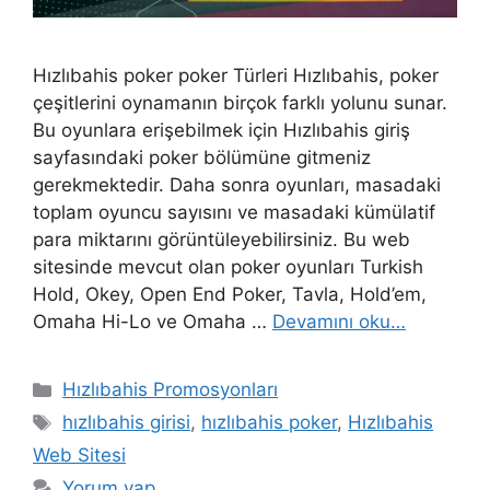
Hızlıbahis poker poker Türleri Hızlıbahis, poker
çeşitlerini oynamanın birçok farklı yolunu sunar.
Bu oyunlara erişebilmek için Hızlıbahis giriş
sayfasındaki poker bölümüne gitmeniz
gerekmektedir. Daha sonra oyunları, masadaki
toplam oyuncu sayısını ve masadaki kümülatif
para miktarını görüntüleyebilirsiniz. Bu web
sitesinde mevcut olan poker oyunları Turkish
Hold, Okey, Open End Poker, Tavla, Hold’em,
Omaha Hi-Lo ve Omaha …
Devamını oku…
Kategoriler
Hızlıbahis Promosyonları
Etiketler
hızlıbahis girisi
,
hızlıbahis poker
,
Hızlıbahis
Web Sitesi
Yorum yap