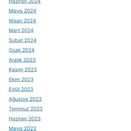
Haziran 2024
Mayıs 2024
Nisan 2024
Mart 2024
Şubat 2024
Ocak 2024
Aralık 2023
Kasım 2023
Ekim 2023
Eylül 2023
Ağustos 2023
Temmuz 2023
Haziran 2023
Mayıs 2023