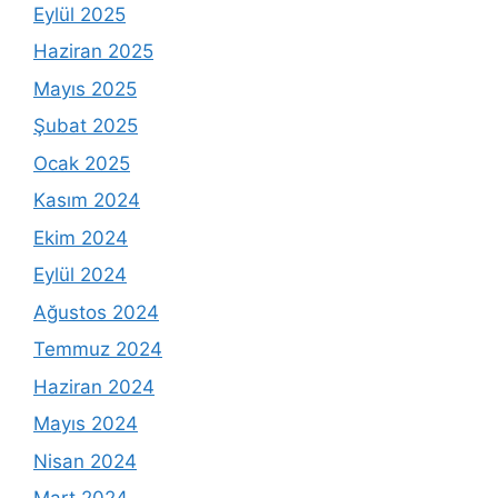
Eylül 2025
Haziran 2025
Mayıs 2025
Şubat 2025
Ocak 2025
Kasım 2024
Ekim 2024
Eylül 2024
Ağustos 2024
Temmuz 2024
Haziran 2024
Mayıs 2024
Nisan 2024