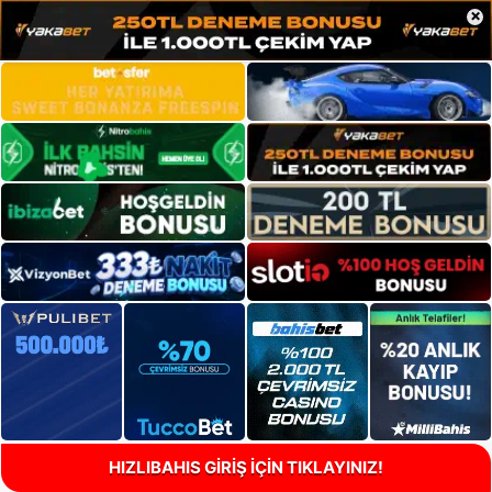
×
HIZLIBAHIS GİRİŞ İÇİN TIKLAYINIZ!