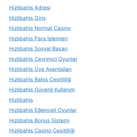
Hizlibahis Adresi
Hizlibahis Giriş
Hızlıbahis Normal Casino
Hızlıbahis Para İşlemleri
Hızlıbahis Sosyal Başarı
Hızlıbahis Çevrimiçi Oyunlar
Hızlıbahis Üye Avantajları
Hızlıbahis Bahis Çeşitliliği
Hızlıbahis Güvenli Kullanım
Hizlibahis
Hızlıbahis Eğlenceli Oyunlar
Hızlıbahis Bonus Sistemi
Hızlıbahis Casino Çeşitliliği