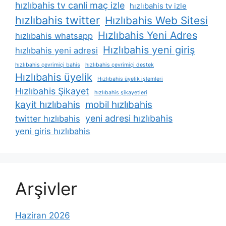
hızlıbahis tv canli maç izle
hızlıbahis tv izle
hızlıbahis twitter
Hızlıbahis Web Sitesi
Hızlıbahis Yeni Adres
hızlıbahis whatsapp
Hızlıbahis yeni giriş
hızlıbahis yeni adresi
hızlıbahis çevrimiçi bahis
hızlıbahis çevrimiçi destek
Hızlıbahis üyelik
Hızlıbahis üyelik işlemleri
Hızlıbahis Şikayet
hızlıbahis şikayetleri
kayit hızlıbahis
mobil hızlıbahis
yeni adresi hızlıbahis
twitter hızlıbahis
yeni giris hızlıbahis
Arşivler
Haziran 2026