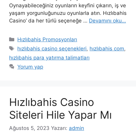
Oynayabileceğiniz oyunların keyfini çıkarın, iş ve
yaşam yorgunluğunuzu oyunlarla atın. Hızlıbahis
Casino’ da her türlü seçeneğe …
Devamını oku…
Kategoriler
Hızlıbahis Promosyonları
Etiketler
hızlıbahis casino seçenekleri
,
hızlıbahis com
,
hızlıbahis para yatırma talimatları
Yorum yap
Hızlıbahis Casino
Siteleri Hile Yapar Mı
Ağustos 5, 2023
Yazarı:
admin