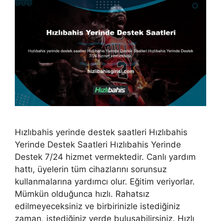
Hızlıbahis yerinde destek saatleri Hızlıbahis
Yerinde Destek Saatleri Hızlıbahis Yerinde
Destek 7/24 hizmet vermektedir. Canlı yardım
hattı, üyelerin tüm cihazlarını sorunsuz
kullanmalarına yardımcı olur. Eğitim veriyorlar.
Mümkün olduğunca hızlı. Rahatsız
edilmeyeceksiniz ve birbirinizle istediğiniz
zaman, istediğiniz yerde buluşabilirsiniz. Hızlı