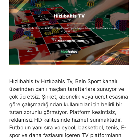
Hızlıbahis tv Hızlıbahis Tv, Bein Sport kanalı
üzerinden canlı maçları taraftarlara sunuyor ve
çok ücretsiz. Şirket, abonelik veya ücret esasına
göre çalışmadığından kullanıcılar için belirli bir
tutarı zorunlu görmüyor. Platform kesintisiz,
reklamsız HD kalitesinde hizmet sunmaktadır.
Futbolun yanı sıra voleybol, basketbol, ​​tenis, E-
spor ve daha fazlasını içeren TV platformlarını