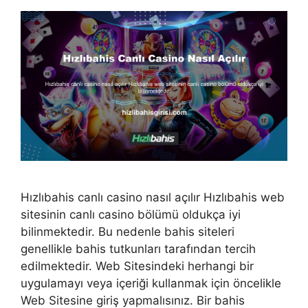
Hızlıbahis canlı casino nasıl açılır Hızlıbahis web
sitesinin canlı casino bölümü oldukça iyi
bilinmektedir. Bu nedenle bahis siteleri
genellikle bahis tutkunları tarafından tercih
edilmektedir. Web Sitesindeki herhangi bir
uygulamayı veya içeriği kullanmak için öncelikle
Web Sitesine giriş yapmalısınız. Bir bahis