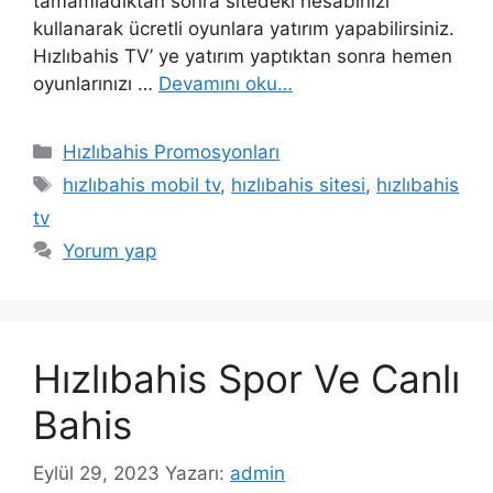
tamamladıktan sonra sitedeki hesabınızı
kullanarak ücretli oyunlara yatırım yapabilirsiniz.
Hızlıbahis TV’ ye yatırım yaptıktan sonra hemen
oyunlarınızı …
Devamını oku…
Kategoriler
Hızlıbahis Promosyonları
Etiketler
hızlıbahis mobil tv
,
hızlıbahis sitesi
,
hızlıbahis
tv
Yorum yap
Hızlıbahis Spor Ve Canlı
Bahis
Eylül 29, 2023
Yazarı:
admin