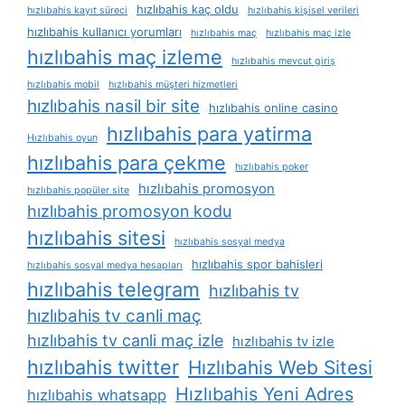
hızlıbahis kaç oldu
hızlıbahis kayıt süreci
hızlıbahis kişisel verileri
hızlıbahis kullanıcı yorumları
hızlıbahis maç
hızlıbahis maç izle
hızlıbahis maç izleme
hızlıbahis mevcut giriş
hızlıbahis mobil
hızlıbahis müşteri hizmetleri
hızlıbahis nasil bir site
hızlıbahis online casino
hızlıbahis para yatirma
Hızlıbahis oyun
hızlıbahis para çekme
hızlıbahis poker
hızlıbahis promosyon
hızlıbahis popüler site
hızlıbahis promosyon kodu
hızlıbahis sitesi
hızlıbahis sosyal medya
hızlıbahis spor bahisleri
hızlıbahis sosyal medya hesapları
hızlıbahis telegram
hızlıbahis tv
hızlıbahis tv canli maç
hızlıbahis tv canli maç izle
hızlıbahis tv izle
hızlıbahis twitter
Hızlıbahis Web Sitesi
Hızlıbahis Yeni Adres
hızlıbahis whatsapp