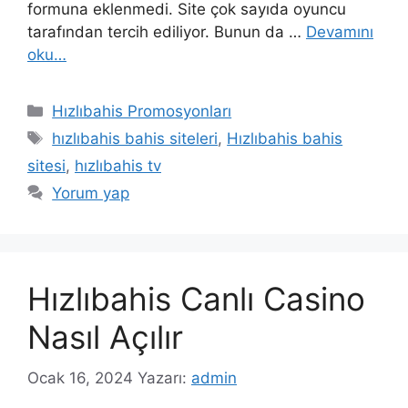
formuna eklenmedi. Site çok sayıda oyuncu
tarafından tercih ediliyor. Bunun da …
Devamını
oku…
Kategoriler
Hızlıbahis Promosyonları
Etiketler
hızlıbahis bahis siteleri
,
Hızlıbahis bahis
sitesi
,
hızlıbahis tv
Yorum yap
Hızlıbahis Canlı Casino
Nasıl Açılır
Ocak 16, 2024
Yazarı:
admin