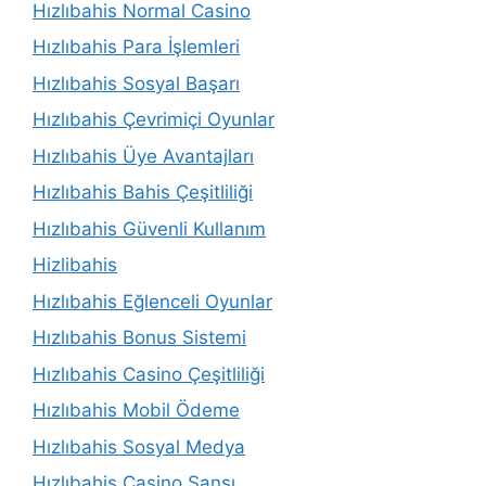
Hızlıbahis Normal Casino
Hızlıbahis Para İşlemleri
Hızlıbahis Sosyal Başarı
Hızlıbahis Çevrimiçi Oyunlar
Hızlıbahis Üye Avantajları
Hızlıbahis Bahis Çeşitliliği
Hızlıbahis Güvenli Kullanım
Hizlibahis
Hızlıbahis Eğlenceli Oyunlar
Hızlıbahis Bonus Sistemi
Hızlıbahis Casino Çeşitliliği
Hızlıbahis Mobil Ödeme
Hızlıbahis Sosyal Medya
Hızlıbahis Casino Şansı