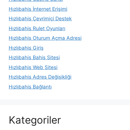
Hızlıbahis İnternet Erişimi
Hızlıbahis Çevrimiçi Destek
Hızlıbahis Rulet Oyunları
Hızlıbahis Oturum Açma Adresi
Hızlıbahis Giriş
Hızlıbahis Bahis Sitesi
Hızlıbahis Web Sitesi
Hızlıbahis Adres Değişikliği
Hızlıbahis Bağlantı
Kategoriler