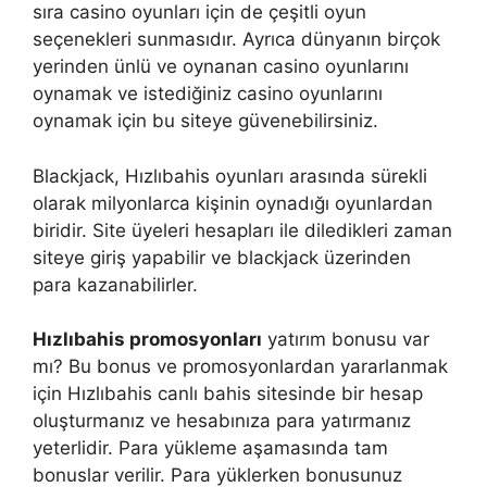
sıra casino oyunları için de çeşitli oyun
seçenekleri sunmasıdır. Ayrıca dünyanın birçok
yerinden ünlü ve oynanan casino oyunlarını
oynamak ve istediğiniz casino oyunlarını
oynamak için bu siteye güvenebilirsiniz.
Blackjack, Hızlıbahis oyunları arasında sürekli
olarak milyonlarca kişinin oynadığı oyunlardan
biridir. Site üyeleri hesapları ile diledikleri zaman
siteye giriş yapabilir ve blackjack üzerinden
para kazanabilirler.
Hızlıbahis promosyonları
yatırım bonusu var
mı? Bu bonus ve promosyonlardan yararlanmak
için Hızlıbahis canlı bahis sitesinde bir hesap
oluşturmanız ve hesabınıza para yatırmanız
yeterlidir. Para yükleme aşamasında tam
bonuslar verilir. Para yüklerken bonusunuz