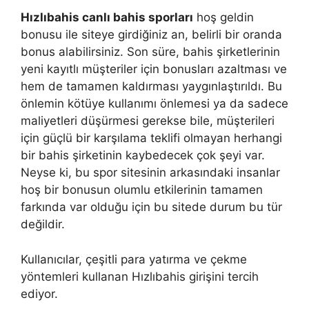
Hızlıbahis canlı bahis sporları
hoş geldin
bonusu ile siteye girdiğiniz an, belirli bir oranda
bonus alabilirsiniz. Son süre, bahis şirketlerinin
yeni kayıtlı müşteriler için bonusları azaltması ve
hem de tamamen kaldırması yaygınlaştırıldı. Bu
önlemin kötüye kullanımı önlemesi ya da sadece
maliyetleri düşürmesi gerekse bile, müşterileri
için güçlü bir karşılama teklifi olmayan herhangi
bir bahis şirketinin kaybedecek çok şeyi var.
Neyse ki, bu spor sitesinin arkasındaki insanlar
hoş bir bonusun olumlu etkilerinin tamamen
farkında var olduğu için bu sitede durum bu tür
değildir.
Kullanıcılar, çeşitli para yatırma ve çekme
yöntemleri kullanan Hızlıbahis girişini tercih
ediyor.