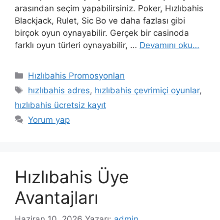
arasından seçim yapabilirsiniz. Poker, Hızlıbahis
Blackjack, Rulet, Sic Bo ve daha fazlası gibi
birçok oyun oynayabilir. Gerçek bir casinoda
farklı oyun türleri oynayabilir, …
Devamını oku…
Kategoriler
Hızlıbahis Promosyonları
Etiketler
hızlıbahis adres
,
hızlıbahis çevrimiçi oyunlar
,
hızlıbahis ücretsiz kayıt
Yorum yap
Hızlıbahis Üye
Avantajları
Haziran 10, 2026
Yazarı:
admin