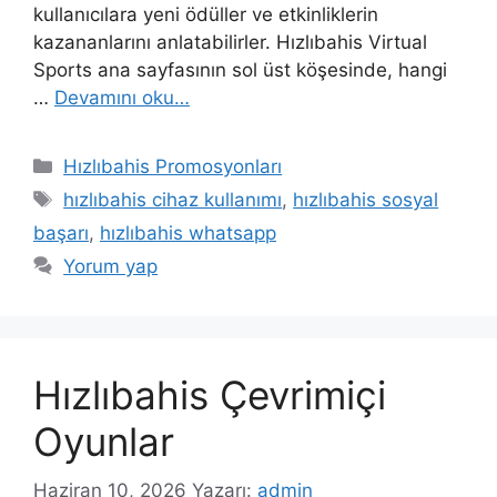
kullanıcılara yeni ödüller ve etkinliklerin
kazananlarını anlatabilirler. Hızlıbahis Virtual
Sports ana sayfasının sol üst köşesinde, hangi
…
Devamını oku…
Kategoriler
Hızlıbahis Promosyonları
Etiketler
hızlıbahis cihaz kullanımı
,
hızlıbahis sosyal
başarı
,
hızlıbahis whatsapp
Yorum yap
Hızlıbahis Çevrimiçi
Oyunlar
Haziran 10, 2026
Yazarı:
admin