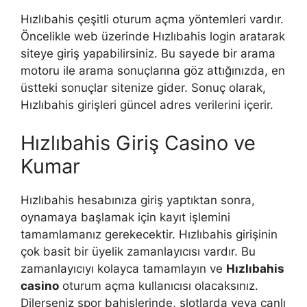
Hızlıbahis çeşitli oturum açma yöntemleri vardır.
Öncelikle web üzerinde Hızlıbahis login aratarak
siteye giriş yapabilirsiniz. Bu sayede bir arama
motoru ile arama sonuçlarına göz attığınızda, en
üstteki sonuçlar sitenize gider. Sonuç olarak,
Hızlıbahis girişleri güncel adres verilerini içerir.
Hızlıbahis Giriş Casino ve
Kumar
Hızlıbahis hesabınıza giriş yaptıktan sonra,
oynamaya başlamak için kayıt işlemini
tamamlamanız gerekecektir. Hızlıbahis girişinin
çok basit bir üyelik zamanlayıcısı vardır. Bu
zamanlayıcıyı kolayca tamamlayın ve
Hızlıbahis
casino
oturum açma kullanıcısı olacaksınız.
Dilerseniz spor bahislerinde, slotlarda veya canlı