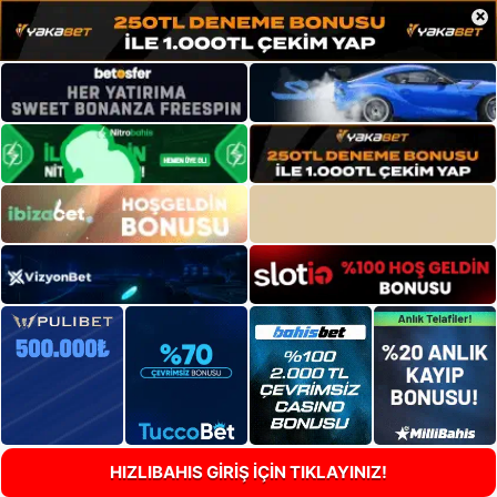
×
HIZLIBAHIS GİRİŞ İÇİN TIKLAYINIZ!