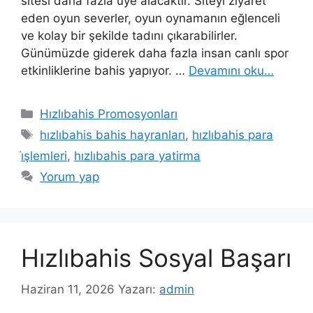
sitesi daha fazla üye alacaktır. Siteyi ziyaret
eden oyun severler, oyun oynamanın eğlenceli
ve kolay bir şekilde tadını çıkarabilirler.
Günümüzde giderek daha fazla insan canlı spor
etkinliklerine bahis yapıyor. …
Devamını oku…
Kategoriler
Hızlıbahis Promosyonları
Etiketler
hızlıbahis bahis hayranları
,
hızlıbahis para
i̇şlemleri
,
hızlıbahis para yatirma
Yorum yap
Hızlıbahis Sosyal Başarı
Haziran 11, 2026
Yazarı:
admin