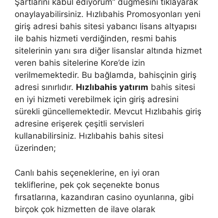
Şartlarını kabul ediyorum” düğmesini tıklayarak
onaylayabilirsiniz. Hızlıbahis Promosyonları yeni
giriş adresi bahis sitesi yabancı lisans altyapısı
ile bahis hizmeti verdiğinden, resmi bahis
sitelerinin yanı sıra diğer lisanslar altında hizmet
veren bahis sitelerine Kore’de izin
verilmemektedir. Bu bağlamda, bahisçinin giriş
adresi sınırlıdır.
Hızlıbahis yatırım
bahis sitesi
en iyi hizmeti verebilmek için giriş adresini
sürekli güncellemektedir. Mevcut Hızlıbahis giriş
adresine erişerek çeşitli servisleri
kullanabilirsiniz. Hızlıbahis bahis sitesi
üzerinden;
Canlı bahis seçeneklerine, en iyi oran
tekliflerine, pek çok seçenekte bonus
fırsatlarına, kazandıran casino oyunlarına, gibi
birçok çok hizmetten de ilave olarak