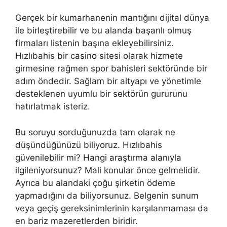
Gerçek bir kumarhanenin mantığını dijital dünya
ile birleştirebilir ve bu alanda başarılı olmuş
firmaları listenin başına ekleyebilirsiniz.
Hızlıbahis bir casino sitesi olarak hizmete
girmesine rağmen spor bahisleri sektöründe bir
adım öndedir. Sağlam bir altyapı ve yönetimle
desteklenen uyumlu bir sektörün gururunu
hatırlatmak isteriz.
Bu soruyu sorduğunuzda tam olarak ne
düşündüğünüzü biliyoruz. Hızlıbahis
güvenilebilir mi? Hangi araştırma alanıyla
ilgileniyorsunuz? Mali konular önce gelmelidir.
Ayrıca bu alandaki çoğu şirketin ödeme
yapmadığını da biliyorsunuz. Belgenin sunum
veya geçiş gereksinimlerinin karşılanmaması da
en bariz mazeretlerden biridir.