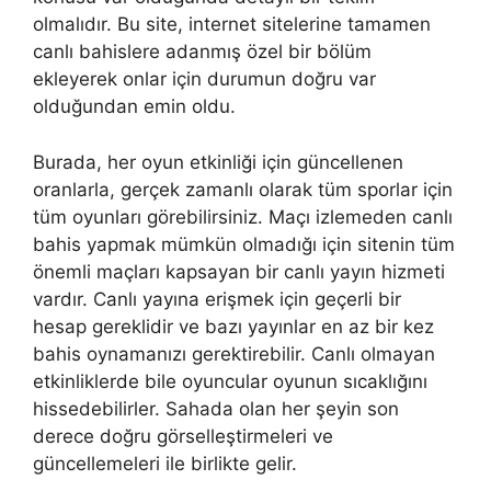
olmalıdır. Bu site, internet sitelerine tamamen
canlı bahislere adanmış özel bir bölüm
ekleyerek onlar için durumun doğru var
olduğundan emin oldu.
Burada, her oyun etkinliği için güncellenen
oranlarla, gerçek zamanlı olarak tüm sporlar için
tüm oyunları görebilirsiniz. Maçı izlemeden canlı
bahis yapmak mümkün olmadığı için sitenin tüm
önemli maçları kapsayan bir canlı yayın hizmeti
vardır. Canlı yayına erişmek için geçerli bir
hesap gereklidir ve bazı yayınlar en az bir kez
bahis oynamanızı gerektirebilir. Canlı olmayan
etkinliklerde bile oyuncular oyunun sıcaklığını
hissedebilirler. Sahada olan her şeyin son
derece doğru görselleştirmeleri ve
güncellemeleri ile birlikte gelir.