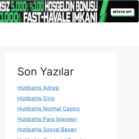
Son Yazılar
Hizlibahis Adresi
Hizlibahis Giriş
Hızlıbahis Normal Casino
Hızlıbahis Para İşlemleri
Hızlıbahis Sosyal Başarı