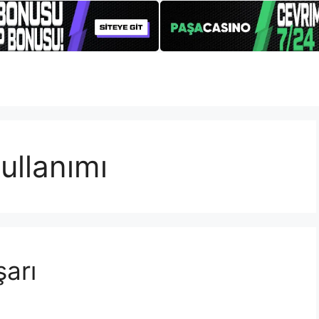
kullanımı
şarı