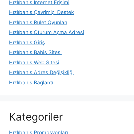
Hızlıbahis İnternet Erişimi
Hızlıbahis Çevrimiçi Destek
Hızlıbahis Rulet Oyunları
Hızlıbahis Oturum Açma Adresi
Hızlıbahis Giriş
Hızlıbahis Bahis Sitesi
Hızlıbahis Web Sitesi
Hızlıbahis Adres Değişikliği
Hızlıbahis Bağlantı
Kategoriler
Hızlıbahis Promosyonları