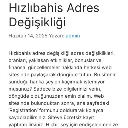
Hızlıbahis Adres
Değişikliği
Haziran 14, 2025
Yazarı:
admin
Hızlıbahis adres değişikliği adres değişiklikleri,
oranları, yaklaşan etkinlikler, bonuslar ve
finansal güncellemeler hakkında herkesi web
sitesinde paylaşarak döngüde tutun. Bu sitenin
sunduğu harika şeyleri kaçırmak istemiyor
musunuz? Sadece bize bilgilerinizi verin,
döngüde olduğunuzdan emin olalım. Web
sitesinde bulunduktan sonra, ana sayfadaki
‘Registration’ formunu doldurarak kolayca
kaydolabilirsiniz. Siteye ücretsiz kayıt
yaptırabilirsiniz. Hiçbir şey için endişelenmenize