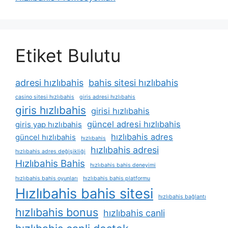
Etiket Bulutu
adresi hızlıbahis
bahis sitesi hızlıbahis
casino sitesi hızlıbahis
giris adresi hızlıbahis
giris hızlıbahis
girisi hızlıbahis
güncel adresi hızlıbahis
giris yap hızlıbahis
hızlıbahis adres
güncel hızlıbahis
hızlıbahis
hızlıbahis adresi
hızlıbahis adres değişikliği
Hızlıbahis Bahis
hızlıbahis bahis deneyimi
hızlıbahis bahis oyunları
hızlıbahis bahis platformu
Hızlıbahis bahis sitesi
hızlıbahis bağlantı
hızlıbahis bonus
hızlıbahis canli