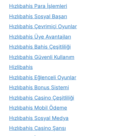
Hızlıbahis Para İşlemleri
Hızlıbahis Sosyal Başarı
Hızlıbahis Çevrimiçi Oyunlar
Hızlıbahis Üye Avantajları
Hızlıbahis Bahis Çeşitliliği
Hızlıbahis Güvenli Kullanım
Hizlibahis
Hızlıbahis Eğlenceli Oyunlar
Hızlıbahis Bonus Sistemi
Hızlıbahis Casino Çeşitliliği
Hızlıbahis Mobil Ödeme
Hızlıbahis Sosyal Medya
Hızlıbahis Casino Şansı