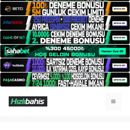
İçeriğe
atla
Menü