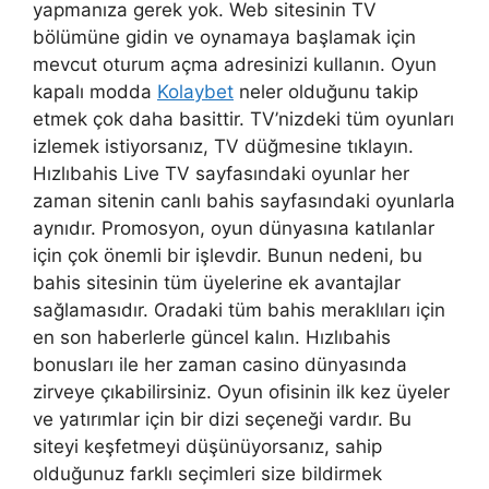
yapmanıza gerek yok. Web sitesinin TV
bölümüne gidin ve oynamaya başlamak için
mevcut oturum açma adresinizi kullanın. Oyun
kapalı modda
Kolaybet
neler olduğunu takip
etmek çok daha basittir. TV’nizdeki tüm oyunları
izlemek istiyorsanız, TV düğmesine tıklayın.
Hızlıbahis Live TV sayfasındaki oyunlar her
zaman sitenin canlı bahis sayfasındaki oyunlarla
aynıdır. Promosyon, oyun dünyasına katılanlar
için çok önemli bir işlevdir. Bunun nedeni, bu
bahis sitesinin tüm üyelerine ek avantajlar
sağlamasıdır. Oradaki tüm bahis meraklıları için
en son haberlerle güncel kalın. Hızlıbahis
bonusları ile her zaman casino dünyasında
zirveye çıkabilirsiniz. Oyun ofisinin ilk kez üyeler
ve yatırımlar için bir dizi seçeneği vardır. Bu
siteyi keşfetmeyi düşünüyorsanız, sahip
olduğunuz farklı seçimleri size bildirmek