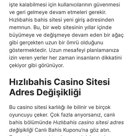
işte kalabilmesi için kullanıcılarının güvenmesi
ve geri gelmeye devam etmeleri gerekir.
Hızlıbahis bahis sitesi yeni giriş adresinden
memnun. Bu, bir web sitesinin yıllar içinde
büyümeye ve değişmeye devam eden bir ağaç
gibi gerçekten uzun bir ömrü olduğunu
göstermektedir. Uzun mesafeyi planlamanıza
izin veren yerler her zaman insanların dikkatini
çekiyor gibi görünüyor.
Hızlıbahis Casino Sitesi
Adres Değişikliği
Bu casino sitesi karlılığı ile bilinir ve birçok
oyuncuyu çeker. Çok fazla arıyorsanız, canlı
bahis bölümünde
Hızlıbahis casino sitesi adres
değişikliği
Canlı Bahis Kuponu’na göz atın.