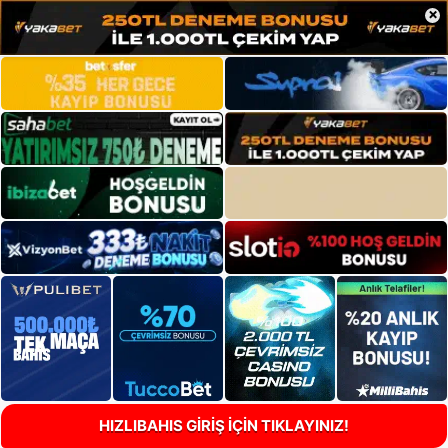
×
HIZLIBAHIS GİRİŞ İÇİN TIKLAYINIZ!