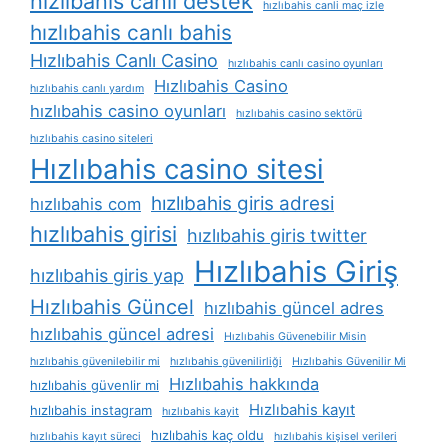
hızlıbahis canli destek
hızlıbahis canli maç izle
hızlıbahis canlı bahis
Hızlıbahis Canlı Casino
hızlıbahis canlı casino oyunları
Hızlıbahis Casino
hızlıbahis canlı yardım
hızlıbahis casino oyunları
hızlıbahis casino sektörü
hızlıbahis casino siteleri
Hızlıbahis casino sitesi
hızlıbahis giris adresi
hızlıbahis com
hızlıbahis girisi
hızlıbahis giris twitter
Hızlıbahis Giriş
hızlıbahis giris yap
Hızlıbahis Güncel
hızlıbahis güncel adres
hızlıbahis güncel adresi
Hızlıbahis Güvenebilir Misin
hızlıbahis güvenilebilir mi
hızlıbahis güvenilirliği
Hızlıbahis Güvenilir Mi
Hızlıbahis hakkında
hızlıbahis güvenlir mi
Hızlıbahis kayıt
hızlıbahis instagram
hızlıbahis kayit
hızlıbahis kaç oldu
hızlıbahis kayıt süreci
hızlıbahis kişisel verileri