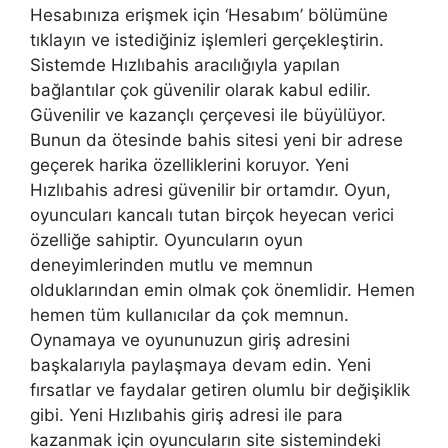
Hesabınıza erişmek için ‘Hesabım’ bölümüne
tıklayın ve istediğiniz işlemleri gerçekleştirin.
Sistemde Hızlıbahis aracılığıyla yapılan
bağlantılar çok güvenilir olarak kabul edilir.
Güvenilir ve kazançlı çerçevesi ile büyülüyor.
Bunun da ötesinde bahis sitesi yeni bir adrese
geçerek harika özelliklerini koruyor. Yeni
Hızlıbahis adresi güvenilir bir ortamdır. Oyun,
oyuncuları kancalı tutan birçok heyecan verici
özelliğe sahiptir. Oyuncuların oyun
deneyimlerinden mutlu ve memnun
olduklarından emin olmak çok önemlidir. Hemen
hemen tüm kullanıcılar da çok memnun.
Oynamaya ve oyununuzun giriş adresini
başkalarıyla paylaşmaya devam edin. Yeni
fırsatlar ve faydalar getiren olumlu bir değişiklik
gibi. Yeni Hızlıbahis giriş adresi ile para
kazanmak için oyuncuların site sistemindeki