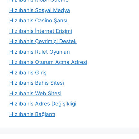
Hızlıbahis Sosyal Medya
Hızlıbahis Casino Şansı
Hızlıbahis İnternet Erişimi
Hızlıbahis Çevrimiçi Destek
Hızlıbahis Rulet Oyunları
Hızlıbahis Oturum Açma Adresi
Hızlıbahis Giriş
Hızlıbahis Bahis Sitesi
Hızlıbahis Web Sitesi
Hızlıbahis Adres Değişikliği
Hızlıbahis Bağlantı