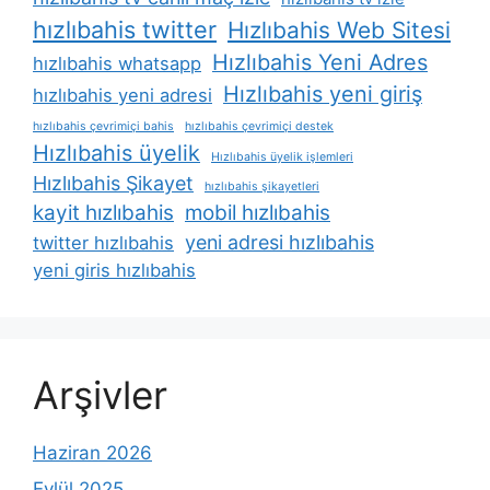
hızlıbahis twitter
Hızlıbahis Web Sitesi
Hızlıbahis Yeni Adres
hızlıbahis whatsapp
Hızlıbahis yeni giriş
hızlıbahis yeni adresi
hızlıbahis çevrimiçi bahis
hızlıbahis çevrimiçi destek
Hızlıbahis üyelik
Hızlıbahis üyelik işlemleri
Hızlıbahis Şikayet
hızlıbahis şikayetleri
kayit hızlıbahis
mobil hızlıbahis
yeni adresi hızlıbahis
twitter hızlıbahis
yeni giris hızlıbahis
Arşivler
Haziran 2026
Eylül 2025