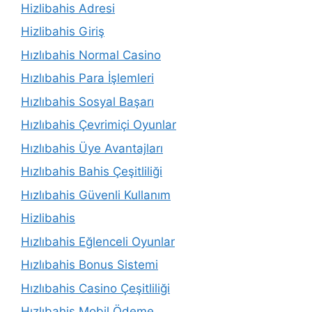
Hizlibahis Adresi
Hizlibahis Giriş
Hızlıbahis Normal Casino
Hızlıbahis Para İşlemleri
Hızlıbahis Sosyal Başarı
Hızlıbahis Çevrimiçi Oyunlar
Hızlıbahis Üye Avantajları
Hızlıbahis Bahis Çeşitliliği
Hızlıbahis Güvenli Kullanım
Hizlibahis
Hızlıbahis Eğlenceli Oyunlar
Hızlıbahis Bonus Sistemi
Hızlıbahis Casino Çeşitliliği
Hızlıbahis Mobil Ödeme