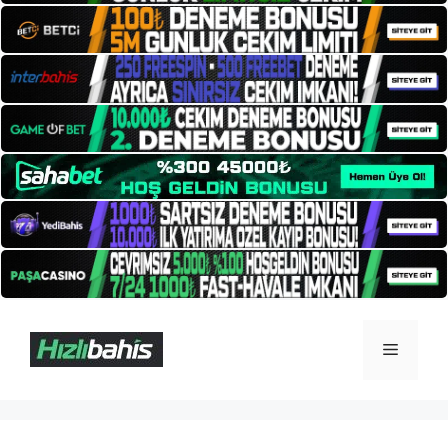
İçeriğe
atla
Menü