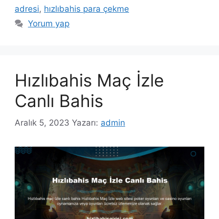
adresi
,
hızlıbahis para çekme
Yorum yap
Hızlıbahis Maç İzle
Canlı Bahis
Aralık 5, 2023
Yazarı:
admin