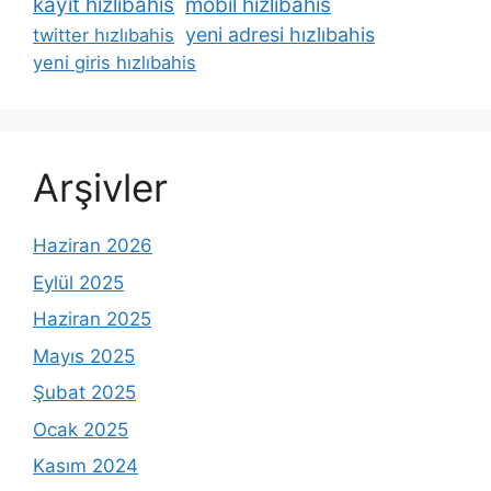
kayit hızlıbahis
mobil hızlıbahis
yeni adresi hızlıbahis
twitter hızlıbahis
yeni giris hızlıbahis
Arşivler
Haziran 2026
Eylül 2025
Haziran 2025
Mayıs 2025
Şubat 2025
Ocak 2025
Kasım 2024