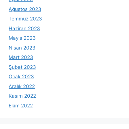
Ağustos 2023
Temmuz 2023
Haziran 2023
Mayıs 2023
Nisan 2023
Mart 2023
Şubat 2023
Ocak 2023
Aralık 2022
Kasım 2022
Ekim 2022