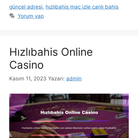
güncel adresi
,
hızlıbahis maç i̇zle canlı bahis
Yorum yap
Hızlıbahis Online
Casino
Kasım 11, 2023
Yazarı:
admin