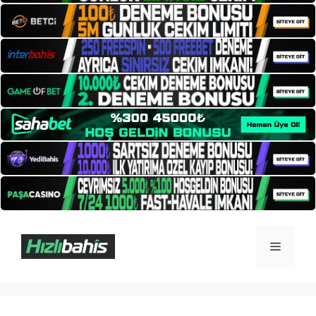
İçeriğe
atla
Menü