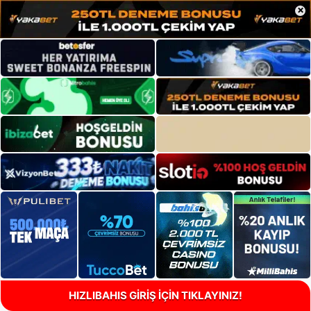
×
HIZLIBAHIS GİRİŞ İÇİN TIKLAYINIZ!