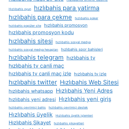
hızlıbahis para yatirma
Hızlıbahis oyun
hızlıbahis para çekme
hızlıbahis poker
hızlıbahis promosyon
hızlıbahis popüler site
hızlıbahis promosyon kodu
hızlıbahis sitesi
hızlıbahis sosyal medya
hızlıbahis spor bahisleri
hızlıbahis sosyal medya hesapları
hızlıbahis telegram
hızlıbahis tv
hızlıbahis tv canli maç
hızlıbahis tv canli maç izle
hızlıbahis tv izle
hızlıbahis twitter
Hızlıbahis Web Sitesi
Hızlıbahis Yeni Adres
hızlıbahis whatsapp
Hızlıbahis yeni giriş
hızlıbahis yeni adresi
hızlıbahis çevrimiçi bahis
hızlıbahis çevrimiçi destek
Hızlıbahis üyelik
Hızlıbahis üyelik işlemleri
Hızlıbahis Şikayet
hızlıbahis şikayetleri