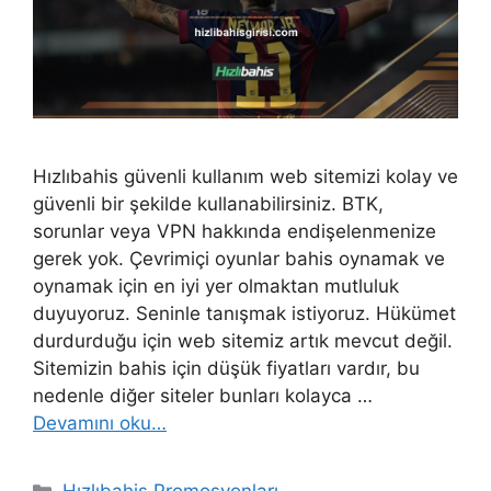
Hızlıbahis güvenli kullanım web sitemizi kolay ve
güvenli bir şekilde kullanabilirsiniz. BTK,
sorunlar veya VPN hakkında endişelenmenize
gerek yok. Çevrimiçi oyunlar bahis oynamak ve
oynamak için en iyi yer olmaktan mutluluk
duyuyoruz. Seninle tanışmak istiyoruz. Hükümet
durdurduğu için web sitemiz artık mevcut değil.
Sitemizin bahis için düşük fiyatları vardır, bu
nedenle diğer siteler bunları kolayca …
Devamını oku…
Kategoriler