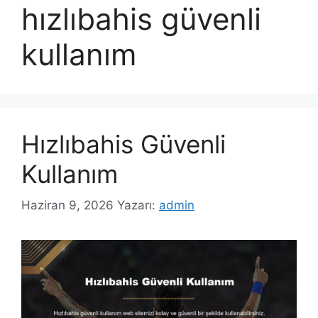
hızlıbahis güvenli
kullanım
Hızlıbahis Güvenli
Kullanım
Haziran 9, 2026
Yazarı:
admin