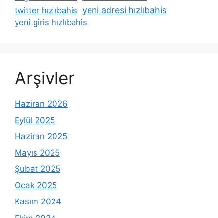
yeni adresi hızlıbahis
twitter hızlıbahis
yeni giris hızlıbahis
Arşivler
Haziran 2026
Eylül 2025
Haziran 2025
Mayıs 2025
Şubat 2025
Ocak 2025
Kasım 2024
Ekim 2024