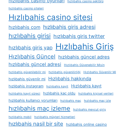
hızlıbahis casino oyunları
hızlıbahis casino sektörü
hızlıbahis casino siteleri
Hızlıbahis casino sitesi
hızlıbahis giris adresi
hızlıbahis com
hızlıbahis girisi
hızlıbahis giris twitter
Hızlıbahis Giriş
hızlıbahis giris yap
Hızlıbahis Güncel
hızlıbahis güncel adres
hızlıbahis güncel adresi
Hızlıbahis Güvenebilir Misin
hızlıbahis güvenilebilir mi
hızlıbahis güvenilirliği
Hızlıbahis Güvenilir Mi
Hızlıbahis hakkında
hızlıbahis güvenlir mi
Hızlıbahis kayıt
hızlıbahis instagram
hızlıbahis kayit
hızlıbahis kaç oldu
hızlıbahis kayıt süreci
hızlıbahis kişisel verileri
hızlıbahis kullanıcı yorumları
hızlıbahis maç
hızlıbahis maç izle
hızlıbahis maç izleme
hızlıbahis mevcut giriş
hızlıbahis mobil
hızlıbahis müşteri hizmetleri
hızlıbahis nasil bir site
hızlıbahis online casino