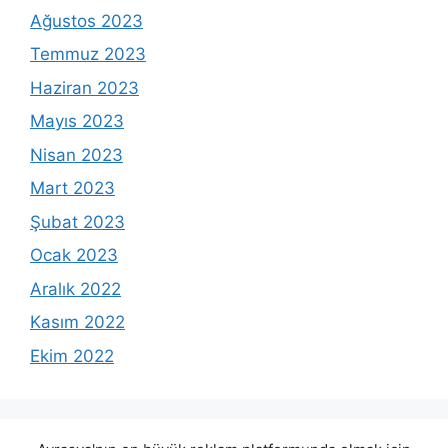
Ağustos 2023
Temmuz 2023
Haziran 2023
Mayıs 2023
Nisan 2023
Mart 2023
Şubat 2023
Ocak 2023
Aralık 2022
Kasım 2022
Ekim 2022