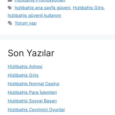
Hızlıbahis Promosyonları
Etiketler
hızlıbahis ana sayfa güveni
,
Hızlıbahis Giriş
,
hızlıbahis güvenli kullanım
Yorum yap
Son Yazılar
Hizlibahis Adresi
Hizlibahis Giriş
Hızlıbahis Normal Casino
Hızlıbahis Para İşlemleri
Hızlıbahis Sosyal Başarı
Hızlıbahis Çevrimiçi Oyunlar