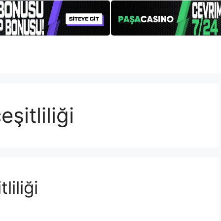
şitliliği
liliği