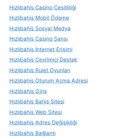
Hızlıbahis Casino Çeşitliliği
Hızlıbahis Mobil Ödeme
Hızlıbahis Sosyal Medya
Hızlıbahis Casino Şansı
Hızlıbahis İnternet Erişimi
Hızlıbahis Çevrimiçi Destek
Hızlıbahis Rulet Oyunları
Hızlıbahis Oturum Açma Adresi
Hızlıbahis Giriş
Hızlıbahis Bahis Sitesi
Hızlıbahis Web Sitesi
Hızlıbahis Adres Değişikliği
Hızlıbahis Bağlantı