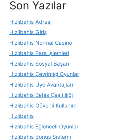
Son Yazılar
Hizlibahis Adresi
Hizlibahis Giriş
Hızlıbahis Normal Casino
Hızlıbahis Para İşlemleri
Hızlıbahis Sosyal Başarı
Hızlıbahis Çevrimiçi Oyunlar
Hızlıbahis Üye Avantajları
Hızlıbahis Bahis Çeşitliliği
Hızlıbahis Güvenli Kullanım
Hizlibahis
Hızlıbahis Eğlenceli Oyunlar
Hızlıbahis Bonus Sistemi