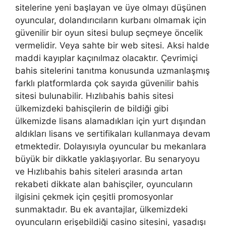
sitelerine yeni başlayan ve üye olmayı düşünen
oyuncular, dolandırıcıların kurbanı olmamak için
güvenilir bir oyun sitesi bulup seçmeye öncelik
vermelidir. Veya sahte bir web sitesi. Aksi halde
maddi kayıplar kaçınılmaz olacaktır. Çevrimiçi
bahis sitelerini tanıtma konusunda uzmanlaşmış
farklı platformlarda çok sayıda güvenilir bahis
sitesi bulunabilir. Hızlıbahis bahis sitesi
ülkemizdeki bahisçilerin de bildiği gibi
ülkemizde lisans alamadıkları için yurt dışından
aldıkları lisans ve sertifikaları kullanmaya devam
etmektedir. Dolayısıyla oyuncular bu mekanlara
büyük bir dikkatle yaklaşıyorlar. Bu senaryoyu
ve Hızlıbahis bahis siteleri arasında artan
rekabeti dikkate alan bahisçiler, oyuncuların
ilgisini çekmek için çeşitli promosyonlar
sunmaktadır. Bu ek avantajlar, ülkemizdeki
oyuncuların erişebildiği casino sitesini, yasadışı