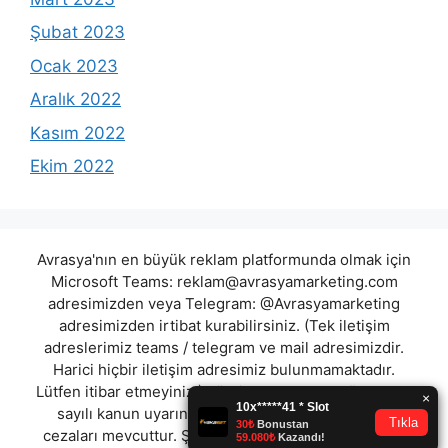
Şubat 2023
Ocak 2023
Aralık 2022
Kasım 2022
Ekim 2022
Avrasya'nın en büyük reklam platformunda olmak için
Microsoft Teams:
reklam@avrasyamarketing.com
adresimizden veya Telegram: @Avrasyamarketing
adresimizden irtibat kurabilirsiniz. (Tek iletişim
adreslerimiz teams / telegram ve mail adresimizdir.
Harici hiçbir iletişim adresimiz bulunmamaktadır.
Lütfen itibar etmeyiniz.) Türkiye yasalarına göre 7258
sayılı kanun uyarınca yasa dışı bahis oynamanın
cezaları mevcuttur. Şu an bulunduğunuz site hiç bir