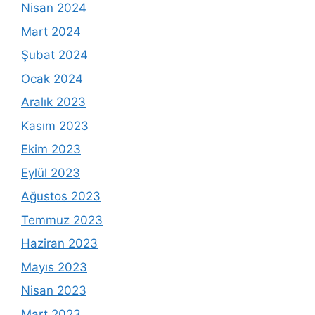
Nisan 2024
Mart 2024
Şubat 2024
Ocak 2024
Aralık 2023
Kasım 2023
Ekim 2023
Eylül 2023
Ağustos 2023
Temmuz 2023
Haziran 2023
Mayıs 2023
Nisan 2023
Mart 2023