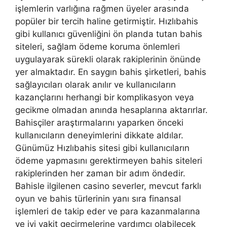
işlemlerin varlığına rağmen üyeler arasında
popüler bir tercih haline getirmiştir. Hızlıbahis
gibi kullanıcı güvenliğini ön planda tutan bahis
siteleri, sağlam ödeme koruma önlemleri
uygulayarak sürekli olarak rakiplerinin önünde
yer almaktadır. En saygın bahis şirketleri, bahis
sağlayıcıları olarak anılır ve kullanıcıların
kazançlarını herhangi bir komplikasyon veya
gecikme olmadan anında hesaplarına aktarırlar.
Bahisçiler araştırmalarını yaparken önceki
kullanıcıların deneyimlerini dikkate aldılar.
Günümüz Hızlıbahis sitesi gibi kullanıcıların
ödeme yapmasını gerektirmeyen bahis siteleri
rakiplerinden her zaman bir adım öndedir.
Bahisle ilgilenen casino severler, mevcut farklı
oyun ve bahis türlerinin yanı sıra finansal
işlemleri de takip eder ve para kazanmalarına
ve iyi vakit geçirmelerine yardımcı olabilecek