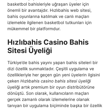
basketbol bahisleriyle uğraşan üyeler için
önemli bir avantajdır. Hızlıbahis web sitesi,
bahis oyunlarına katılmak ve canlı maçları
izlemekle ilgilenen basketbol tutkunları için
mükemmel bir platformdur.
Hızlıbahis Casino Bahis
Sitesi Üyeliği
Türkiye’de bahis yayını yapan bahis siteleri bir
dizi özellik sunmaktadır. Çeşitli uygulama ve
özellikleriyle her geçen gün yeni üyelerin ilgisini
çeken
Hızlıbahis casino bahis sitesi üyeliği
üyeliği artık premium bir oyun distribütörüne
dönüştü. Son olarak, kullanıcıların maçları
gerçek zamanlı olarak izlemelerine olanak
tanıyan bir uygulama biçiminde başka bir özellik