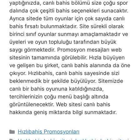
yaptığınızda, canlı bahis bölümü size çoğu spor
dalında çok çeşitli bahis seçenekleri sunacaktır.
Ayrıca sitede tüm oyunlar için çok sayıda canlı
bahis fırsatı bulunmaktadır. Site sürekli olarak
birinci sınıf oyunlar sunmayı amaçlamaktadır ve
üyeleri ve oyun topluluğu tarafından büyük
saygı görmektedir. Promosyon mesajları web
sitesinin tamamında görülebilir. Hızla büyüyen
ve gelişen bu şirket, canlı bahis alanında da öne
çıkıyor. Hızlıbahis, canlı bahis sayesinde sizi
beklenmedik bir şekilde büyülüyor. Sitemizde
canlı bir bahis oyununa katıldığınızda,
tercihlerinizin çoğu menü başlığı altında
görüntülenecektir. Web sitesi canlı bahis
hakkında geniş miktarda bilgi sunmaktadır.
Kategoriler
Hızlıbahis Promosyonları
Etiketler