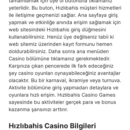
tamamlamak için üye ol butonuna tıklamanız
yeterlidir. Bu buton, Hızlıbahis müşteri hizmetleri
ile iletişime geçmenizi sağlar. Ana sayfaya giriş
yapmak ve etkinliğe anında erişim sağlamak için
web sitesindeki Hızlıbahis giriş düğmesini
kullanabilirsiniz. Henüz üye değilseniz tabii ki
web sitemiz üzerinden kayıt formunu hemen
doldurabilirsiniz. Daha sonra ana menüden
Casino bölümüne tıklamanız gerekmektedir.
Karşınıza çıkan pencerede ilk fark edeceğiniz
şey casino oyunları oynayabileceğiniz avantajlar
olacaktır. Bu bir karnaval, ikramiye veya turnuva.
Aktivite bölümüne giriş yapmadan detaylara ve
oyunlara hızlı erişim. Hızlıbahis Casino Games
sayesinde bu aktiviteler gerçek para ve bonus
kazanma şansınızı arttırır.
Hızlıbahis Casino Bilgileri