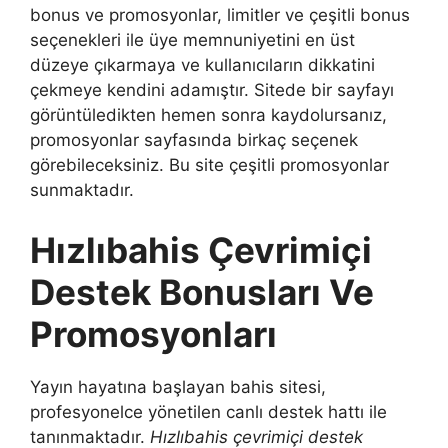
bonus ve promosyonlar, limitler ve çeşitli bonus
seçenekleri ile üye memnuniyetini en üst
düzeye çıkarmaya ve kullanıcıların dikkatini
çekmeye kendini adamıştır. Sitede bir sayfayı
görüntüledikten hemen sonra kaydolursanız,
promosyonlar sayfasında birkaç seçenek
görebileceksiniz. Bu site çeşitli promosyonlar
sunmaktadır.
Hızlıbahis Çevrimiçi
Destek Bonusları Ve
Promosyonları
Yayın hayatına başlayan bahis sitesi,
profesyonelce yönetilen canlı destek hattı ile
tanınmaktadır.
Hızlıbahis çevrimiçi destek