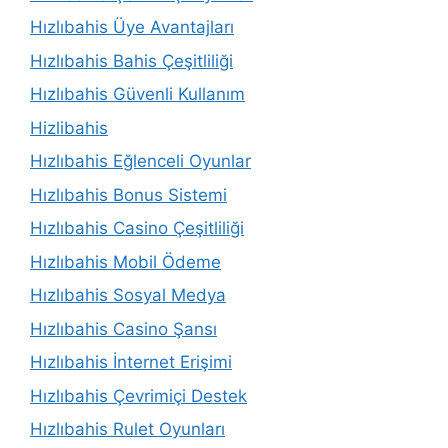
Hızlıbahis Üye Avantajları
Hızlıbahis Bahis Çeşitliliği
Hızlıbahis Güvenli Kullanım
Hizlibahis
Hızlıbahis Eğlenceli Oyunlar
Hızlıbahis Bonus Sistemi
Hızlıbahis Casino Çeşitliliği
Hızlıbahis Mobil Ödeme
Hızlıbahis Sosyal Medya
Hızlıbahis Casino Şansı
Hızlıbahis İnternet Erişimi
Hızlıbahis Çevrimiçi Destek
Hızlıbahis Rulet Oyunları