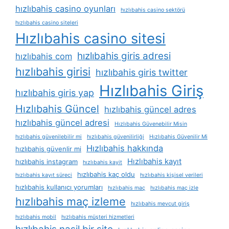
hızlıbahis casino oyunları
hızlıbahis casino sektörü
hızlıbahis casino siteleri
Hızlıbahis casino sitesi
hızlıbahis giris adresi
hızlıbahis com
hızlıbahis girisi
hızlıbahis giris twitter
Hızlıbahis Giriş
hızlıbahis giris yap
Hızlıbahis Güncel
hızlıbahis güncel adres
hızlıbahis güncel adresi
Hızlıbahis Güvenebilir Misin
hızlıbahis güvenilebilir mi
hızlıbahis güvenilirliği
Hızlıbahis Güvenilir Mi
Hızlıbahis hakkında
hızlıbahis güvenlir mi
Hızlıbahis kayıt
hızlıbahis instagram
hızlıbahis kayit
hızlıbahis kaç oldu
hızlıbahis kayıt süreci
hızlıbahis kişisel verileri
hızlıbahis kullanıcı yorumları
hızlıbahis maç
hızlıbahis maç izle
hızlıbahis maç izleme
hızlıbahis mevcut giriş
hızlıbahis mobil
hızlıbahis müşteri hizmetleri