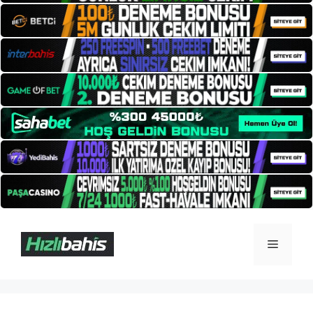
İçeriğe
atla
Menü