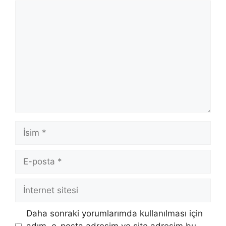
Yorum
İsim
E-
posta
İnternet
sitesi
Daha sonraki yorumlarımda kullanılması için
adım, e-posta adresim ve site adresim bu