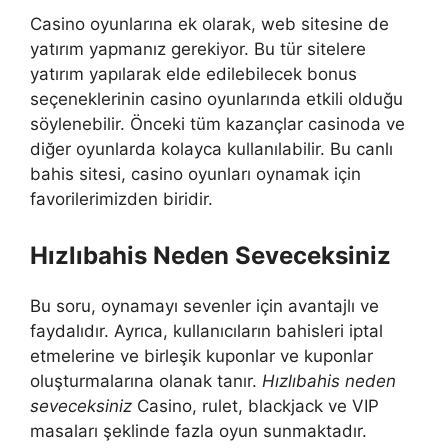
Casino oyunlarına ek olarak, web sitesine de
yatırım yapmanız gerekiyor. Bu tür sitelere
yatırım yapılarak elde edilebilecek bonus
seçeneklerinin casino oyunlarında etkili olduğu
söylenebilir. Önceki tüm kazançlar casinoda ve
diğer oyunlarda kolayca kullanılabilir. Bu canlı
bahis sitesi, casino oyunları oynamak için
favorilerimizden biridir.
Hızlıbahis Neden Seveceksiniz
Bu soru, oynamayı sevenler için avantajlı ve
faydalıdır. Ayrıca, kullanıcıların bahisleri iptal
etmelerine ve birleşik kuponlar ve kuponlar
oluşturmalarına olanak tanır.
Hızlıbahis neden
seveceksiniz
Casino, rulet, blackjack ve VIP
masaları şeklinde fazla oyun sunmaktadır.