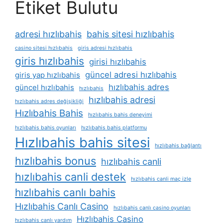
Etiket Bulutu
adresi hızlıbahis
bahis sitesi hızlıbahis
casino sitesi hızlıbahis
giris adresi hızlıbahis
giris hızlıbahis
girisi hızlıbahis
güncel adresi hızlıbahis
giris yap hızlıbahis
hızlıbahis adres
güncel hızlıbahis
hızlıbahis
hızlıbahis adresi
hızlıbahis adres değişikliği
Hızlıbahis Bahis
hızlıbahis bahis deneyimi
hızlıbahis bahis oyunları
hızlıbahis bahis platformu
Hızlıbahis bahis sitesi
hızlıbahis bağlantı
hızlıbahis bonus
hızlıbahis canli
hızlıbahis canli destek
hızlıbahis canli maç izle
hızlıbahis canlı bahis
Hızlıbahis Canlı Casino
hızlıbahis canlı casino oyunları
Hızlıbahis Casino
hızlıbahis canlı yardım