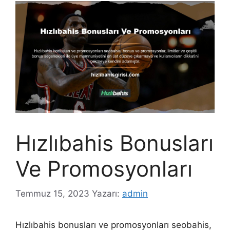
Hızlıbahis Bonusları
Ve Promosyonları
Temmuz 15, 2023
Yazarı:
admin
Hızlıbahis bonusları ve promosyonları seobahis,