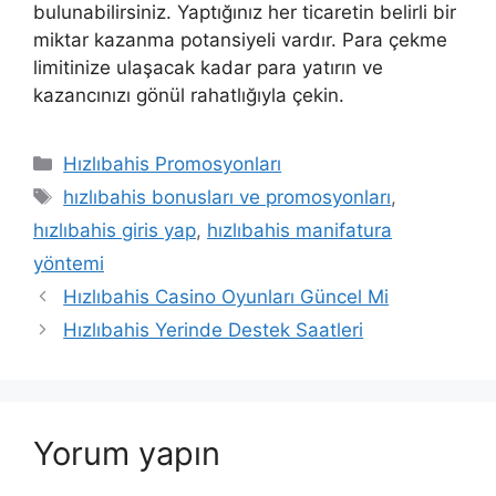
bulunabilirsiniz. Yaptığınız her ticaretin belirli bir
miktar kazanma potansiyeli vardır. Para çekme
limitinize ulaşacak kadar para yatırın ve
kazancınızı gönül rahatlığıyla çekin.
Kategoriler
Hızlıbahis Promosyonları
Etiketler
hızlıbahis bonusları ve promosyonları
,
hızlıbahis giris yap
,
hızlıbahis manifatura
yöntemi
Yazı
Hızlıbahis Casino Oyunları Güncel Mi
dolaşımı
Hızlıbahis Yerinde Destek Saatleri
Yorum yapın