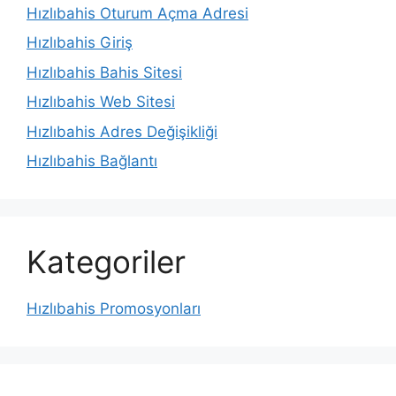
Hızlıbahis Oturum Açma Adresi
Hızlıbahis Giriş
Hızlıbahis Bahis Sitesi
Hızlıbahis Web Sitesi
Hızlıbahis Adres Değişikliği
Hızlıbahis Bağlantı
Kategoriler
Hızlıbahis Promosyonları