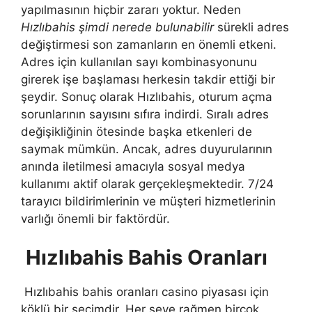
yapılmasının hiçbir zararı yoktur. Neden
Hızlıbahis şimdi nerede bulunabilir
sürekli adres
değiştirmesi son zamanların en önemli etkeni.
Adres için kullanılan sayı kombinasyonunu
girerek işe başlaması herkesin takdir ettiği bir
şeydir. Sonuç olarak Hızlıbahis, oturum açma
sorunlarının sayısını sıfıra indirdi. Sıralı adres
değişikliğinin ötesinde başka etkenleri de
saymak mümkün. Ancak, adres duyurularının
anında iletilmesi amacıyla sosyal medya
kullanımı aktif olarak gerçekleşmektedir. 7/24
tarayıcı bildirimlerinin ve müşteri hizmetlerinin
varlığı önemli bir faktördür.
Hızlıbahis Bahis Oranları
Hızlıbahis bahis oranları casino piyasası için
köklü bir seçimdir. Her şeye rağmen birçok