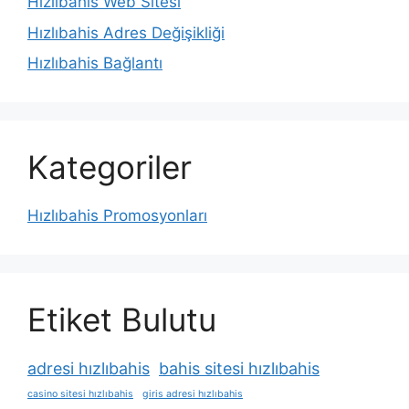
Hızlıbahis Web Sitesi
Hızlıbahis Adres Değişikliği
Hızlıbahis Bağlantı
Kategoriler
Hızlıbahis Promosyonları
Etiket Bulutu
adresi hızlıbahis
bahis sitesi hızlıbahis
casino sitesi hızlıbahis
giris adresi hızlıbahis