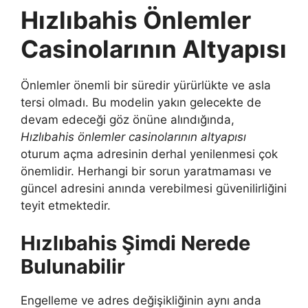
Hızlıbahis Önlemler
Casinolarının Altyapısı
Önlemler önemli bir süredir yürürlükte ve asla
tersi olmadı. Bu modelin yakın gelecekte de
devam edeceği göz önüne alındığında,
Hızlıbahis önlemler casinolarının altyapısı
oturum açma adresinin derhal yenilenmesi çok
önemlidir. Herhangi bir sorun yaratmaması ve
güncel adresini anında verebilmesi güvenilirliğini
teyit etmektedir.
Hızlıbahis Şimdi Nerede
Bulunabilir
Engelleme ve adres değişikliğinin aynı anda