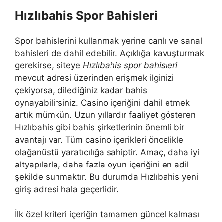
Hızlıbahis Spor Bahisleri
Spor bahislerini kullanmak yerine canlı ve sanal
bahisleri de dahil edebilir. Açıklığa kavuşturmak
gerekirse, siteye
Hızlıbahis spor bahisleri
mevcut adresi üzerinden erişmek ilginizi
çekiyorsa, dilediğiniz kadar bahis
oynayabilirsiniz. Casino içeriğini dahil etmek
artık mümkün. Uzun yıllardır faaliyet gösteren
Hızlıbahis gibi bahis şirketlerinin önemli bir
avantajı var. Tüm casino içerikleri öncelikle
olağanüstü yaratıcılığa sahiptir. Amaç, daha iyi
altyapılarla, daha fazla oyun içeriğini en adil
şekilde sunmaktır. Bu durumda Hızlıbahis yeni
giriş adresi hala geçerlidir.
İlk özel kriteri içeriğin tamamen güncel kalması