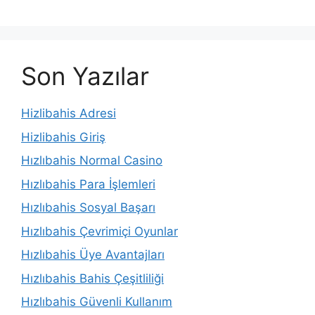
Son Yazılar
Hizlibahis Adresi
Hizlibahis Giriş
Hızlıbahis Normal Casino
Hızlıbahis Para İşlemleri
Hızlıbahis Sosyal Başarı
Hızlıbahis Çevrimiçi Oyunlar
Hızlıbahis Üye Avantajları
Hızlıbahis Bahis Çeşitliliği
Hızlıbahis Güvenli Kullanım