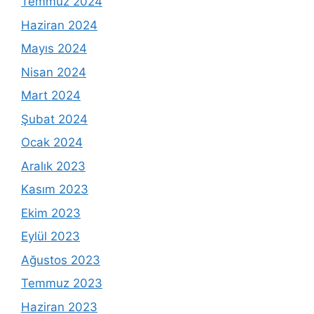
Temmuz 2024
Haziran 2024
Mayıs 2024
Nisan 2024
Mart 2024
Şubat 2024
Ocak 2024
Aralık 2023
Kasım 2023
Ekim 2023
Eylül 2023
Ağustos 2023
Temmuz 2023
Haziran 2023