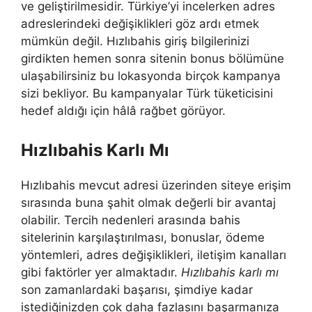
ve geliştirilmesidir. Türkiye’yi incelerken adres
adreslerindeki değişiklikleri göz ardı etmek
mümkün değil. Hızlıbahis giriş bilgilerinizi
girdikten hemen sonra sitenin bonus bölümüne
ulaşabilirsiniz bu lokasyonda birçok kampanya
sizi bekliyor. Bu kampanyalar Türk tüketicisini
hedef aldığı için hâlâ rağbet görüyor.
Hızlıbahis Karlı Mı
Hızlıbahis mevcut adresi üzerinden siteye erişim
sırasında buna şahit olmak değerli bir avantaj
olabilir. Tercih nedenleri arasında bahis
sitelerinin karşılaştırılması, bonuslar, ödeme
yöntemleri, adres değişiklikleri, iletişim kanalları
gibi faktörler yer almaktadır.
Hızlıbahis karlı mı
son zamanlardaki başarısı, şimdiye kadar
istediğinizden çok daha fazlasını başarmanıza