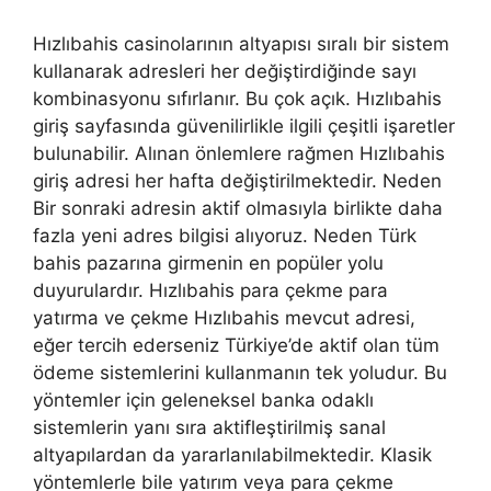
Hızlıbahis casinolarının altyapısı sıralı bir sistem
kullanarak adresleri her değiştirdiğinde sayı
kombinasyonu sıfırlanır. Bu çok açık. Hızlıbahis
giriş sayfasında güvenilirlikle ilgili çeşitli işaretler
bulunabilir. Alınan önlemlere rağmen Hızlıbahis
giriş adresi her hafta değiştirilmektedir. Neden
Bir sonraki adresin aktif olmasıyla birlikte daha
fazla yeni adres bilgisi alıyoruz. Neden Türk
bahis pazarına girmenin en popüler yolu
duyurulardır. Hızlıbahis para çekme para
yatırma ve çekme Hızlıbahis mevcut adresi,
eğer tercih ederseniz Türkiye’de aktif olan tüm
ödeme sistemlerini kullanmanın tek yoludur. Bu
yöntemler için geleneksel banka odaklı
sistemlerin yanı sıra aktifleştirilmiş sanal
altyapılardan da yararlanılabilmektedir. Klasik
yöntemlerle bile yatırım veya para çekme