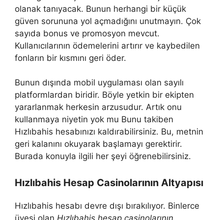
olanak tanıyacak. Bunun herhangi bir küçük
güven sorununa yol açmadığını unutmayın. Çok
sayıda bonus ve promosyon mevcut.
Kullanıcılarının ödemelerini artırır ve kaybedilen
fonların bir kısmını geri öder.
Bunun dışında mobil uygulaması olan sayılı
platformlardan biridir. Böyle yetkin bir ekipten
yararlanmak herkesin arzusudur. Artık onu
kullanmaya niyetin yok mu Bunu takiben
Hızlıbahis hesabınızı kaldırabilirsiniz. Bu, metnin
geri kalanını okuyarak başlamayı gerektirir.
Burada konuyla ilgili her şeyi öğrenebilirsiniz.
Hızlıbahis Hesap Casinolarının Altyapısı
Hızlıbahis hesabı devre dışı bırakılıyor. Binlerce
üyesi olan
Hızlıbahis hesap casinolarının