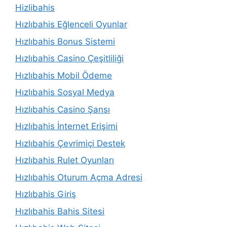
Hizlibahis
Hızlıbahis Eğlenceli Oyunlar
Hızlıbahis Bonus Sistemi
Hızlıbahis Casino Çeşitliliği
Hızlıbahis Mobil Ödeme
Hızlıbahis Sosyal Medya
Hızlıbahis Casino Şansı
Hızlıbahis İnternet Erişimi
Hızlıbahis Çevrimiçi Destek
Hızlıbahis Rulet Oyunları
Hızlıbahis Oturum Açma Adresi
Hızlıbahis Giriş
Hızlıbahis Bahis Sitesi