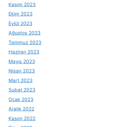
Kasım 2023
Ekim 2023
Eylül 2023
Ağustos 2023
Temmuz 2023
Haziran 2023
Mayıs 2023
Nisan 2023
Mart 2023
Şubat 2023
Ocak 2023
Aralık 2022
Kasım 2022