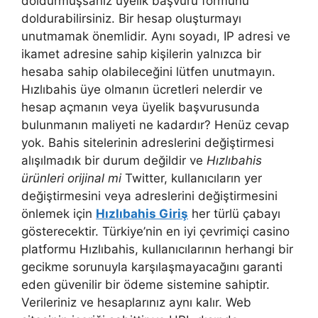
doldurmuşsanız üyelik başvuru formunu
doldurabilirsiniz. Bir hesap oluşturmayı
unutmamak önemlidir. Aynı soyadı, IP adresi ve
ikamet adresine sahip kişilerin yalnızca bir
hesaba sahip olabileceğini lütfen unutmayın.
Hızlıbahis üye olmanın ücretleri nelerdir ve
hesap açmanın veya üyelik başvurusunda
bulunmanın maliyeti ne kadardır? Henüz cevap
yok. Bahis sitelerinin adreslerini değiştirmesi
alışılmadık bir durum değildir ve
Hızlıbahis
ürünleri orijinal mi
Twitter, kullanıcıların yer
değiştirmesini veya adreslerini değiştirmesini
önlemek için
Hızlıbahis Giriş
her türlü çabayı
gösterecektir. Türkiye’nin en iyi çevrimiçi casino
platformu Hızlıbahis, kullanıcılarının herhangi bir
gecikme sorunuyla karşılaşmayacağını garanti
eden güvenilir bir ödeme sistemine sahiptir.
Verileriniz ve hesaplarınız aynı kalır. Web