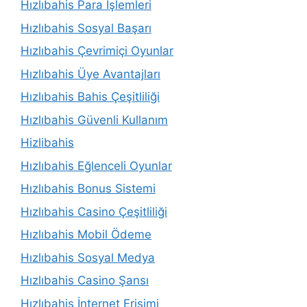
Hızlıbahis Para İşlemleri
Hızlıbahis Sosyal Başarı
Hızlıbahis Çevrimiçi Oyunlar
Hızlıbahis Üye Avantajları
Hızlıbahis Bahis Çeşitliliği
Hızlıbahis Güvenli Kullanım
Hizlibahis
Hızlıbahis Eğlenceli Oyunlar
Hızlıbahis Bonus Sistemi
Hızlıbahis Casino Çeşitliliği
Hızlıbahis Mobil Ödeme
Hızlıbahis Sosyal Medya
Hızlıbahis Casino Şansı
Hızlıbahis İnternet Erişimi