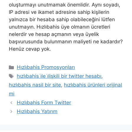
oluşturmayı unutmamak önemlidir. Aynı soyadı,
IP adresi ve ikamet adresine sahip kişilerin
yalnızca bir hesaba sahip olabileceğini lütfen
unutmayın. Hızlıbahis üye olmanın ücretleri
nelerdir ve hesap açmanın veya üyelik
başvurusunda bulunmanın maliyeti ne kadardır?
Henüz cevap yok.
Kategoriler
Hızlıbahis Promosyonları
Etiketler
hızlıbahis i̇le i̇lişkili bir twitter hesabı
,
hızlıbahis nasil bir site
,
hızlıbahis ürünleri orijinal
mi
Yazı
Hızlıbahis Form Twitter
dolaşımı
Hızlıbahis Yatırım