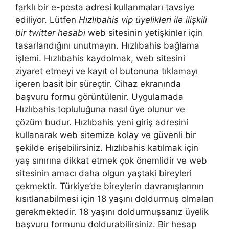
farklı bir e-posta adresi kullanmaları tavsiye
ediliyor. Lütfen
Hızlıbahis vip üyelikleri ile ilişkili
bir twitter hesabı
web sitesinin yetişkinler için
tasarlandığını unutmayın. Hızlıbahis bağlama
işlemi. Hızlıbahis kaydolmak, web sitesini
ziyaret etmeyi ve kayıt ol butonuna tıklamayı
içeren basit bir süreçtir. Cihaz ekranında
başvuru formu görüntülenir. Uygulamada
Hızlıbahis topluluğuna nasıl üye olunur ve
çözüm budur. Hızlıbahis yeni giriş adresini
kullanarak web sitemize kolay ve güvenli bir
şekilde erişebilirsiniz. Hızlıbahis katılmak için
yaş sınırına dikkat etmek çok önemlidir ve web
sitesinin amacı daha olgun yaştaki bireyleri
çekmektir. Türkiye’de bireylerin davranışlarının
kısıtlanabilmesi için 18 yaşını doldurmuş olmaları
gerekmektedir. 18 yaşını doldurmuşsanız üyelik
başvuru formunu doldurabilirsiniz. Bir hesap