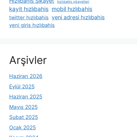
Hızlıbahis Şikayet
hızlıbahis şikayetleri
kayit hızlıbahis
mobil hızlıbahis
yeni adresi hızlıbahis
twitter hızlıbahis
yeni giris hızlıbahis
Arşivler
Haziran 2026
Eylül 2025
Haziran 2025
Mayıs 2025
Şubat 2025
Ocak 2025