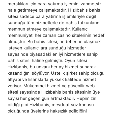
meraklıları için para yatırma işlemini zahmetsiz
hale getirmeye çalışmaktadır. Hızlıbahis bahis
sitesi sadece para yatırma işlemleriyle değil
sunduğu tüm hizmetlerle de bahis tutkunlarını
memnun etmeye çalışmaktadır. Kullanıcı
memnuniyeti her zaman casino sitelerinin hedefi
olmuştur. Bu bahis sitesi, hedeflerine ulaşmak
isteyen kullanıcılara sunduğu hizmetler
sayesinde piyasadaki en iyi hizmetlere sahip
bahis sitesi haline gelmiştir. Oyun sitesi
Hızlıbahis, bu unvanı her ay hizmet sunarak
kazandığını söylüyor. Üstelik şirket sahip olduğu
altyapı ve lisanslarla yüksek kalitede hizmet
veriyor. Mükemmel hizmet ve güvenilir web
sitesi sayesinde Hızlıbahis bahis sitesinin üye
sayısı her geçen gün artmaktadır. Hepimizin
bildiği gibi Hızlıbahis, mevduat söz konusu
olduğunda üyelerine haksızlık edildiğini