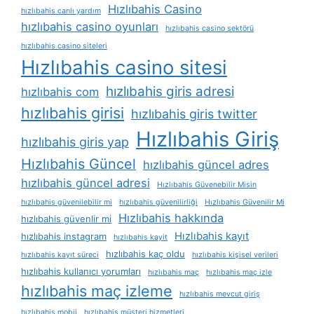
Hızlıbahis Casino
hızlıbahis canlı yardım
hızlıbahis casino oyunları
hızlıbahis casino sektörü
hızlıbahis casino siteleri
Hızlıbahis casino sitesi
hızlıbahis giris adresi
hızlıbahis com
hızlıbahis girisi
hızlıbahis giris twitter
Hızlıbahis Giriş
hızlıbahis giris yap
Hızlıbahis Güncel
hızlıbahis güncel adres
hızlıbahis güncel adresi
Hızlıbahis Güvenebilir Misin
hızlıbahis güvenilebilir mi
hızlıbahis güvenilirliği
Hızlıbahis Güvenilir Mi
Hızlıbahis hakkında
hızlıbahis güvenlir mi
Hızlıbahis kayıt
hızlıbahis instagram
hızlıbahis kayit
hızlıbahis kaç oldu
hızlıbahis kayıt süreci
hızlıbahis kişisel verileri
hızlıbahis kullanıcı yorumları
hızlıbahis maç
hızlıbahis maç izle
hızlıbahis maç izleme
hızlıbahis mevcut giriş
hızlıbahis mobil
hızlıbahis müşteri hizmetleri