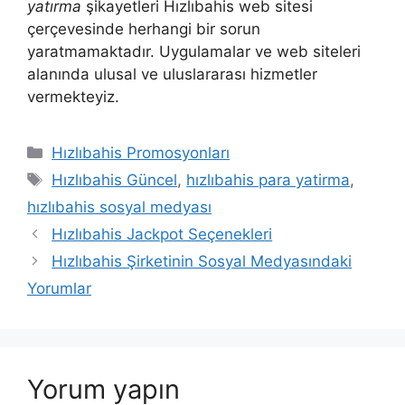
yatırma
şikayetleri Hızlıbahis web sitesi
çerçevesinde herhangi bir sorun
yaratmamaktadır. Uygulamalar ve web siteleri
alanında ulusal ve uluslararası hizmetler
vermekteyiz.
Kategoriler
Hızlıbahis Promosyonları
Etiketler
Hızlıbahis Güncel
,
hızlıbahis para yatirma
,
hızlıbahis sosyal medyası
Yazı
Hızlıbahis Jackpot Seçenekleri
dolaşımı
Hızlıbahis Şirketinin Sosyal Medyasındaki
Yorumlar
Yorum yapın