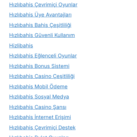
Hızlıbahis Çevrimiçi Oyunlar
Hızlıbahis Üye Avantajları
Hızlıbahis Bahis Çeşitliliği
Hızlıbahis Güvenli Kullanım
Hizlibahis
Hızlıbahis Eğlenceli Oyunlar
Hızlıbahis Bonus Sistemi
Hızlıbahis Casino Çeşitliliği
Hızlıbahis Mobil Ödeme
Hızlıbahis Sosyal Medya
Hızlıbahis Casino Şansı
Hızlıbahis İnternet Erişimi
Hızlıbahis Çevrimiçi Destek