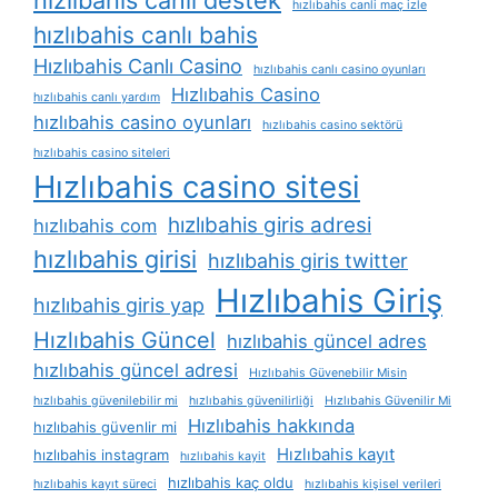
hızlıbahis canli maç izle
hızlıbahis canlı bahis
Hızlıbahis Canlı Casino
hızlıbahis canlı casino oyunları
Hızlıbahis Casino
hızlıbahis canlı yardım
hızlıbahis casino oyunları
hızlıbahis casino sektörü
hızlıbahis casino siteleri
Hızlıbahis casino sitesi
hızlıbahis giris adresi
hızlıbahis com
hızlıbahis girisi
hızlıbahis giris twitter
Hızlıbahis Giriş
hızlıbahis giris yap
Hızlıbahis Güncel
hızlıbahis güncel adres
hızlıbahis güncel adresi
Hızlıbahis Güvenebilir Misin
hızlıbahis güvenilebilir mi
hızlıbahis güvenilirliği
Hızlıbahis Güvenilir Mi
Hızlıbahis hakkında
hızlıbahis güvenlir mi
Hızlıbahis kayıt
hızlıbahis instagram
hızlıbahis kayit
hızlıbahis kaç oldu
hızlıbahis kayıt süreci
hızlıbahis kişisel verileri