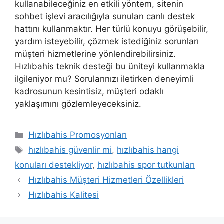
kullanabileceğiniz en etkili yöntem, sitenin
sohbet işlevi aracılığıyla sunulan canlı destek
hattını kullanmaktır. Her türlü konuyu görüşebilir,
yardım isteyebilir, çözmek istediğiniz sorunları
müşteri hizmetlerine yönlendirebilirsiniz.
Hızlıbahis teknik desteği bu üniteyi kullanmakla
ilgileniyor mu? Sorularınızı iletirken deneyimli
kadrosunun kesintisiz, müşteri odaklı
yaklaşımını gözlemleyeceksiniz.
Kategoriler
Hızlıbahis Promosyonları
Etiketler
hızlıbahis güvenlir mi
,
hızlıbahis hangi
konuları destekliyor
,
hızlıbahis spor tutkunları
Yazı
Hızlıbahis Müşteri Hizmetleri Özellikleri
dolaşımı
Hızlıbahis Kalitesi