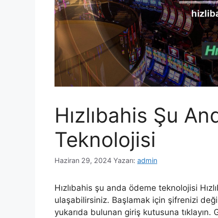
Hızlıbahis Şu A
Teknolojisi
Haziran 29, 2024
Yazarı:
admin
Hızlıbahis şu anda ödeme teknolojisi Hızlıb
ulaşabilirsiniz. Başlamak için şifrenizi değ
yukarıda bulunan giriş kutusuna tıklayın. G