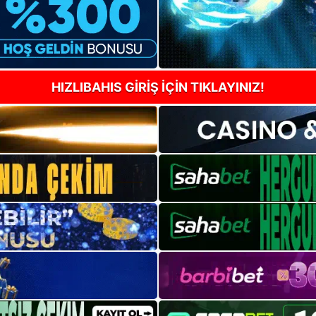
HIZLIBAHIS GİRİŞ İÇİN TIKLAYINIZ!