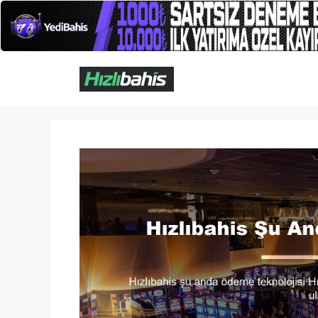
İçeriğe
atla