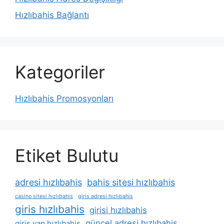
Hızlıbahis Bağlantı
Kategoriler
Hızlıbahis Promosyonları
Etiket Bulutu
adresi hızlıbahis
bahis sitesi hızlıbahis
casino sitesi hızlıbahis
giris adresi hızlıbahis
giris hızlıbahis
girisi hızlıbahis
güncel adresi hızlıbahis
giris yap hızlıbahis