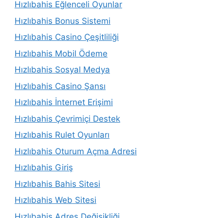
Hızlıbahis Eğlenceli Oyunlar
Hızlıbahis Bonus Sistemi
Hızlıbahis Casino Çeşitliliği
Hızlıbahis Mobil Ödeme
Hızlıbahis Sosyal Medya
Hızlıbahis Casino Şansı
Hızlıbahis İnternet Erişimi
Hızlıbahis Çevrimiçi Destek
Hızlıbahis Rulet Oyunları
Hızlıbahis Oturum Açma Adresi
Hızlıbahis Giriş
Hızlıbahis Bahis Sitesi
Hızlıbahis Web Sitesi
Hızlıbahis Adres Değişikliği