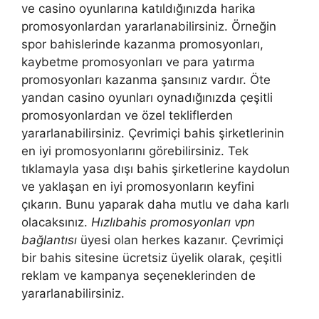
ve casino oyunlarına katıldığınızda harika
promosyonlardan yararlanabilirsiniz. Örneğin
spor bahislerinde kazanma promosyonları,
kaybetme promosyonları ve para yatırma
promosyonları kazanma şansınız vardır. Öte
yandan casino oyunları oynadığınızda çeşitli
promosyonlardan ve özel tekliflerden
yararlanabilirsiniz. Çevrimiçi bahis şirketlerinin
en iyi promosyonlarını görebilirsiniz. Tek
tıklamayla yasa dışı bahis şirketlerine kaydolun
ve yaklaşan en iyi promosyonların keyfini
çıkarın. Bunu yaparak daha mutlu ve daha karlı
olacaksınız.
Hızlıbahis promosyonları vpn
bağlantısı
üyesi olan herkes kazanır. Çevrimiçi
bir bahis sitesine ücretsiz üyelik olarak, çeşitli
reklam ve kampanya seçeneklerinden de
yararlanabilirsiniz.