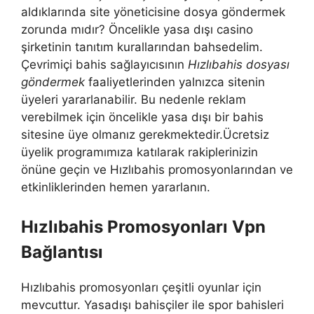
aldıklarında site yöneticisine dosya göndermek
zorunda mıdır? Öncelikle yasa dışı casino
şirketinin tanıtım kurallarından bahsedelim.
Çevrimiçi bahis sağlayıcısının
Hızlıbahis dosyası
göndermek
faaliyetlerinden yalnızca sitenin
üyeleri yararlanabilir. Bu nedenle reklam
verebilmek için öncelikle yasa dışı bir bahis
sitesine üye olmanız gerekmektedir.Ücretsiz
üyelik programımıza katılarak rakiplerinizin
önüne geçin ve Hızlıbahis promosyonlarından ve
etkinliklerinden hemen yararlanın.
Hızlıbahis Promosyonları Vpn
Bağlantısı
Hızlıbahis promosyonları çeşitli oyunlar için
mevcuttur. Yasadışı bahisçiler ile spor bahisleri