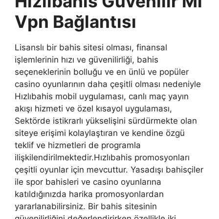
Hızlıbahis Güvenilir Mi
Vpn Bağlantısı
Lisanslı bir bahis sitesi olması, finansal
işlemlerinin hızı ve güvenilirliği, bahis
seçeneklerinin bolluğu ve en ünlü ve popüler
casino oyunlarının daha çeşitli olması nedeniyle
Hızlıbahis mobil uygulaması, canlı maç yayın
akışı hizmeti ve özel kısayol uygulaması,
Sektörde istikrarlı yükselişini sürdürmekte olan
siteye erişimi kolaylaştıran ve kendine özgü
teklif ve hizmetleri de programla
ilişkilendirilmektedir.Hızlıbahis promosyonları
çeşitli oyunlar için mevcuttur. Yasadışı bahisçiler
ile spor bahisleri ve casino oyunlarına
katıldığınızda harika promosyonlardan
yararlanabilirsiniz. Bir bahis sitesinin
güvenilirliğini değerlendirirken özellikle iki