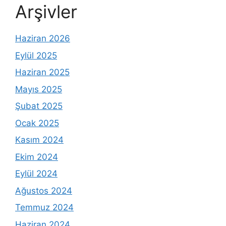
Arşivler
Haziran 2026
Eylül 2025
Haziran 2025
Mayıs 2025
Şubat 2025
Ocak 2025
Kasım 2024
Ekim 2024
Eylül 2024
Ağustos 2024
Temmuz 2024
Haziran 2024