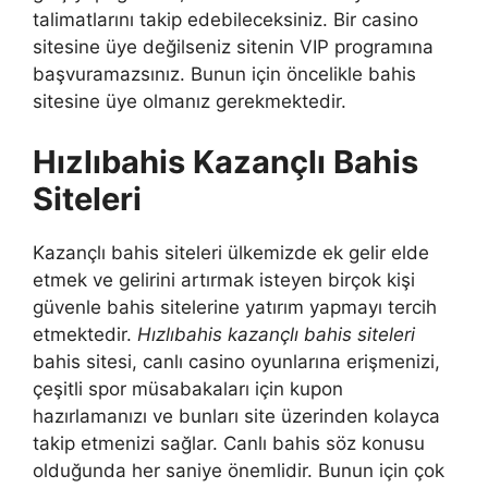
talimatlarını takip edebileceksiniz. Bir casino
sitesine üye değilseniz sitenin VIP programına
başvuramazsınız. Bunun için öncelikle bahis
sitesine üye olmanız gerekmektedir.
Hızlıbahis Kazançlı Bahis
Siteleri
Kazançlı bahis siteleri ülkemizde ek gelir elde
etmek ve gelirini artırmak isteyen birçok kişi
güvenle bahis sitelerine yatırım yapmayı tercih
etmektedir.
Hızlıbahis kazançlı bahis siteleri
bahis sitesi, canlı casino oyunlarına erişmenizi,
çeşitli spor müsabakaları için kupon
hazırlamanızı ve bunları site üzerinden kolayca
takip etmenizi sağlar. Canlı bahis söz konusu
olduğunda her saniye önemlidir. Bunun için çok