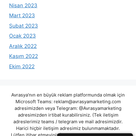
Nisan 2023
Mart 2023
Şubat 2023
Ocak 2023
Aralık 2022
Kasım 2022
Ekim 2022
Avrasya'nın en büyük reklam platformunda olmak için
Microsoft Teams:
reklam@avrasyamarketing.com
adresimizden veya Telegram: @Avrasyamarketing
adresimizden irtibat kurabilirsiniz. (Tek iletişim
adreslerimiz teams / telegram ve mail adresimizdir.
Harici hiçbir iletişim adresimiz bulunmamaktadır.
Lütfen itibar etmeyiniz.) Türkiye yasalarına göre 7258