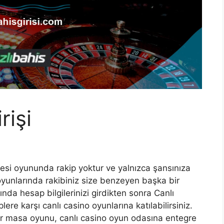
rişi
inesi oyununda rakip yoktur ve yalnızca şansınıza
oyunlarında rakibiniz size benzeyen başka bir
nda hesap bilgilerinizi girdikten sonra Canlı
ere karşı canlı casino oyunlarına katılabilirsiniz.
 masa oyunu, canlı casino oyun odasına entegre