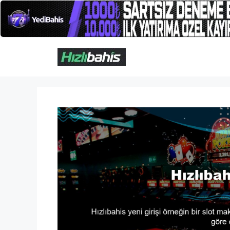
İçeriğe
atla