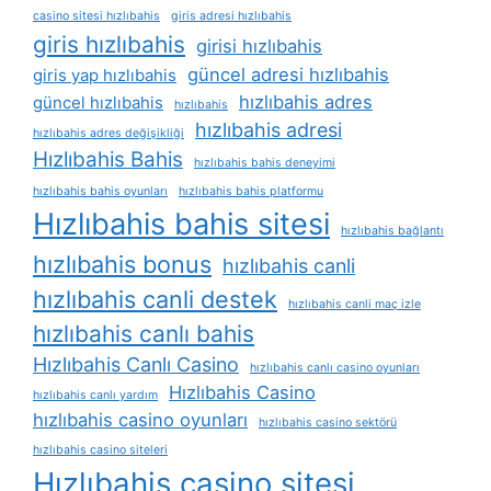
casino sitesi hızlıbahis
giris adresi hızlıbahis
giris hızlıbahis
girisi hızlıbahis
güncel adresi hızlıbahis
giris yap hızlıbahis
hızlıbahis adres
güncel hızlıbahis
hızlıbahis
hızlıbahis adresi
hızlıbahis adres değişikliği
Hızlıbahis Bahis
hızlıbahis bahis deneyimi
hızlıbahis bahis oyunları
hızlıbahis bahis platformu
Hızlıbahis bahis sitesi
hızlıbahis bağlantı
hızlıbahis bonus
hızlıbahis canli
hızlıbahis canli destek
hızlıbahis canli maç izle
hızlıbahis canlı bahis
Hızlıbahis Canlı Casino
hızlıbahis canlı casino oyunları
Hızlıbahis Casino
hızlıbahis canlı yardım
hızlıbahis casino oyunları
hızlıbahis casino sektörü
hızlıbahis casino siteleri
Hızlıbahis casino sitesi