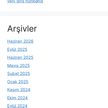
yeni giris hızlıbahis
Arşivler
Haziran 2026
Eylül 2025
Haziran 2025
Mayıs 2025
Şubat 2025
Ocak 2025
Kasım 2024
Ekim 2024
Eylül 2024