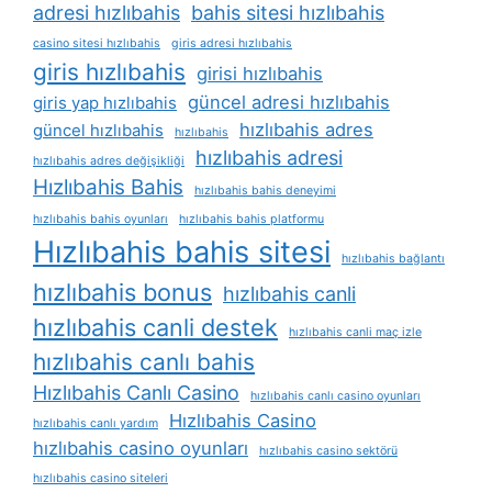
adresi hızlıbahis
bahis sitesi hızlıbahis
casino sitesi hızlıbahis
giris adresi hızlıbahis
giris hızlıbahis
girisi hızlıbahis
güncel adresi hızlıbahis
giris yap hızlıbahis
hızlıbahis adres
güncel hızlıbahis
hızlıbahis
hızlıbahis adresi
hızlıbahis adres değişikliği
Hızlıbahis Bahis
hızlıbahis bahis deneyimi
hızlıbahis bahis oyunları
hızlıbahis bahis platformu
Hızlıbahis bahis sitesi
hızlıbahis bağlantı
hızlıbahis bonus
hızlıbahis canli
hızlıbahis canli destek
hızlıbahis canli maç izle
hızlıbahis canlı bahis
Hızlıbahis Canlı Casino
hızlıbahis canlı casino oyunları
Hızlıbahis Casino
hızlıbahis canlı yardım
hızlıbahis casino oyunları
hızlıbahis casino sektörü
hızlıbahis casino siteleri