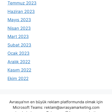
Temmuz 2023
Haziran 2023
Mayıs 2023
Nisan 2023
Mart 2023
Şubat 2023
Ocak 2023
Aralık 2022
Kasım 2022
Ekim 2022
Avrasya'nın en büyük reklam platformunda olmak için
Microsoft Teams:
reklam@avrasyamarketing.com