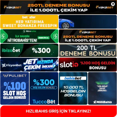
×
HIZLIBAHIS GİRİŞ İÇİN TIKLAYINIZ!