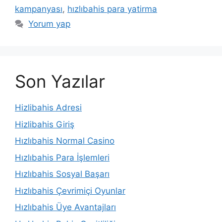
kampanyası
,
hızlıbahis para yatirma
Yorum yap
Son Yazılar
Hizlibahis Adresi
Hizlibahis Giriş
Hızlıbahis Normal Casino
Hızlıbahis Para İşlemleri
Hızlıbahis Sosyal Başarı
Hızlıbahis Çevrimiçi Oyunlar
Hızlıbahis Üye Avantajları