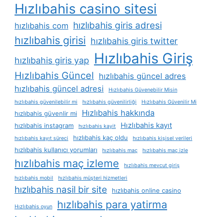
Hızlıbahis casino sitesi
hızlıbahis giris adresi
hızlıbahis com
hızlıbahis girisi
hızlıbahis giris twitter
Hızlıbahis Giriş
hızlıbahis giris yap
Hızlıbahis Güncel
hızlıbahis güncel adres
hızlıbahis güncel adresi
Hızlıbahis Güvenebilir Misin
hızlıbahis güvenilebilir mi
hızlıbahis güvenilirliği
Hızlıbahis Güvenilir Mi
Hızlıbahis hakkında
hızlıbahis güvenlir mi
Hızlıbahis kayıt
hızlıbahis instagram
hızlıbahis kayit
hızlıbahis kaç oldu
hızlıbahis kayıt süreci
hızlıbahis kişisel verileri
hızlıbahis kullanıcı yorumları
hızlıbahis maç
hızlıbahis maç izle
hızlıbahis maç izleme
hızlıbahis mevcut giriş
hızlıbahis mobil
hızlıbahis müşteri hizmetleri
hızlıbahis nasil bir site
hızlıbahis online casino
hızlıbahis para yatirma
Hızlıbahis oyun