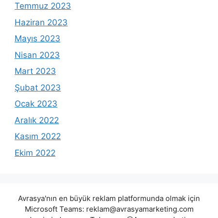
Temmuz 2023
Haziran 2023
Mayıs 2023
Nisan 2023
Mart 2023
Şubat 2023
Ocak 2023
Aralık 2022
Kasım 2022
Ekim 2022
Avrasya'nın en büyük reklam platformunda olmak için
Microsoft Teams:
reklam@avrasyamarketing.com