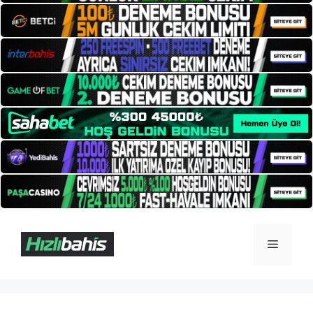
İçeriğe
atla
Menü