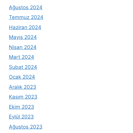
Ağustos 2024
Temmuz 2024
Haziran 2024
Mayıs 2024
Nisan 2024
Mart 2024
Şubat 2024
Ocak 2024
Aralık 2023
Kasım 2023
Ekim 2023
Eylül 2023
Ağustos 2023