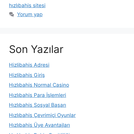
hızlıbahis sitesi
Yorum yap
Son Yazılar
Hizlibahis Adresi
Hizlibahis Giriş
Hızlıbahis Normal Casino
Hızlıbahis Para İşlemleri
Hızlıbahis Sosyal Başarı
Hızlıbahis Çevrimiçi Oyunlar
Hızlıbahis Üye Avantajları