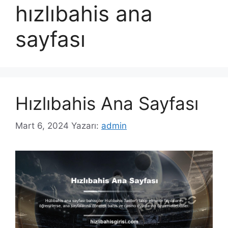
hızlıbahis ana
sayfası
Hızlıbahis Ana Sayfası
Mart 6, 2024
Yazarı:
admin