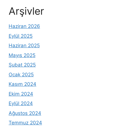
Arşivler
Haziran 2026
Eylül 2025
Haziran 2025
Mayıs 2025
Şubat 2025
Ocak 2025
Kasım 2024
Ekim 2024
Eylül 2024
Ağustos 2024
Temmuz 2024