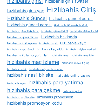
hızlıbahis girisi
hızlıbahis giris twitter
Hızlıbahis Giriş
hızlıbahis giris yap
Hızlıbahis Güncel
hızlıbahis güncel adres
hızlıbahis güncel adresi
Hızlıbahis Güvenebilir Misin
hızlıbahis güvenilebilir mi
hızlıbahis güvenilirliği
Hızlıbahis Güvenilir Mi
Hızlıbahis hakkında
hızlıbahis güvenlir mi
Hızlıbahis kayıt
hızlıbahis instagram
hızlıbahis kayit
hızlıbahis kaç oldu
hızlıbahis kayıt süreci
hızlıbahis kişisel verileri
hızlıbahis kullanıcı yorumları
hızlıbahis maç
hızlıbahis maç izle
hızlıbahis maç izleme
hızlıbahis mevcut giriş
hızlıbahis mobil
hızlıbahis müşteri hizmetleri
hızlıbahis nasil bir site
hızlıbahis online casino
hızlıbahis para yatirma
Hızlıbahis oyun
hızlıbahis para çekme
hızlıbahis poker
hızlıbahis promosyon
hızlıbahis popüler site
hızlıbahis promosyon kodu