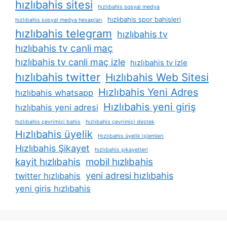
hızlıbahis sitesi
hızlıbahis sosyal medya
hızlıbahis spor bahisleri
hızlıbahis sosyal medya hesapları
hızlıbahis telegram
hızlıbahis tv
hızlıbahis tv canli maç
hızlıbahis tv canli maç izle
hızlıbahis tv izle
hızlıbahis twitter
Hızlıbahis Web Sitesi
Hızlıbahis Yeni Adres
hızlıbahis whatsapp
Hızlıbahis yeni giriş
hızlıbahis yeni adresi
hızlıbahis çevrimiçi bahis
hızlıbahis çevrimiçi destek
Hızlıbahis üyelik
Hızlıbahis üyelik işlemleri
Hızlıbahis Şikayet
hızlıbahis şikayetleri
kayit hızlıbahis
mobil hızlıbahis
yeni adresi hızlıbahis
twitter hızlıbahis
yeni giris hızlıbahis