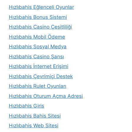
Hızlıbahis Eğlenceli Oyunlar
Hızlıbahis Bonus Sistemi
Hızlıbahis Casino Çeşitliliği
Hızlıbahis Mobil Ödeme
Hızlıbahis Sosyal Medya
Hızlıbahis Casino Şansı
Hızlıbahis İnternet Erişimi
Hızlıbahis Çevrimiçi Destek
Hızlıbahis Rulet Oyunları
Hızlıbahis Oturum Açma Adresi
Hızlıbahis Giriş
Hızlıbahis Bahis Sitesi
Hızlıbahis Web Sitesi