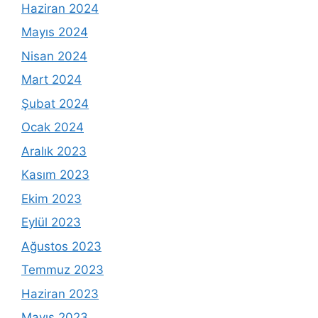
Haziran 2024
Mayıs 2024
Nisan 2024
Mart 2024
Şubat 2024
Ocak 2024
Aralık 2023
Kasım 2023
Ekim 2023
Eylül 2023
Ağustos 2023
Temmuz 2023
Haziran 2023
Mayıs 2023