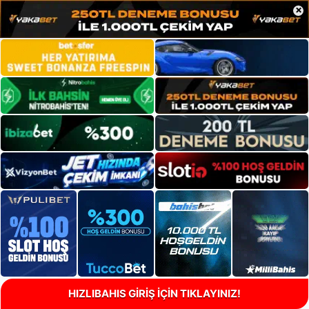
×
HIZLIBAHIS GİRİŞ İÇİN TIKLAYINIZ!