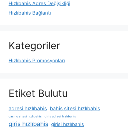
Hızlıbahis Adres Değişikliği
Hızlıbahis Bağlantı
Kategoriler
Hızlıbahis Promosyonları
Etiket Bulutu
adresi hızlıbahis
bahis sitesi hızlıbahis
casino sitesi hızlıbahis
giris adresi hızlıbahis
giris hızlıbahis
girisi hızlıbahis