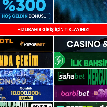
HIZLIBAHIS GİRİŞ İÇİN TIKLAYINIZ!