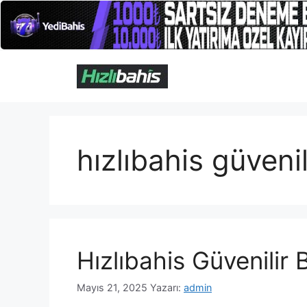
İçeriğe
atla
hızlıbahis güvenil
Hızlıbahis Güvenilir 
Mayıs 21, 2025
Yazarı:
admin