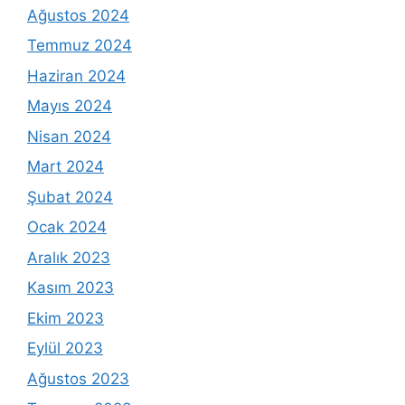
Ağustos 2024
Temmuz 2024
Haziran 2024
Mayıs 2024
Nisan 2024
Mart 2024
Şubat 2024
Ocak 2024
Aralık 2023
Kasım 2023
Ekim 2023
Eylül 2023
Ağustos 2023