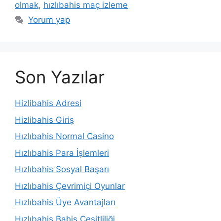
olmak
,
hızlıbahis maç izleme
Yorum yap
Son Yazılar
Hizlibahis Adresi
Hizlibahis Giriş
Hızlıbahis Normal Casino
Hızlıbahis Para İşlemleri
Hızlıbahis Sosyal Başarı
Hızlıbahis Çevrimiçi Oyunlar
Hızlıbahis Üye Avantajları
Hızlıbahis Bahis Çeşitliliği