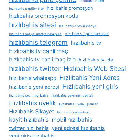
hızlıbahis poker
hızlıbahis promosyon
hızlıbahis popüler site
hızlıbahis promosyon kodu
hızlıbahis sitesi
hızlıbahis sosyal medya
hızlıbahis spor bahisleri
hızlıbahis sosyal medya hesapları
hızlıbahis telegram
hızlıbahis tv
hızlıbahis tv canli maç
hızlıbahis tv canli maç izle
hızlıbahis tv izle
hızlıbahis twitter
Hızlıbahis Web Sitesi
Hızlıbahis Yeni Adres
hızlıbahis whatsapp
Hızlıbahis yeni giriş
hızlıbahis yeni adresi
hızlıbahis çevrimiçi bahis
hızlıbahis çevrimiçi destek
Hızlıbahis üyelik
Hızlıbahis üyelik işlemleri
Hızlıbahis Şikayet
hızlıbahis şikayetleri
kayit hızlıbahis
mobil hızlıbahis
yeni adresi hızlıbahis
twitter hızlıbahis
yeni giris hızlıbahis