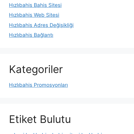
Hızlıbahis Bahis Sitesi
Hızlıbahis Web Sitesi
Hızlıbahis Adres Değişikliği
Hızlıbahis Bağlantı
Kategoriler
Hızlıbahis Promosyonları
Etiket Bulutu