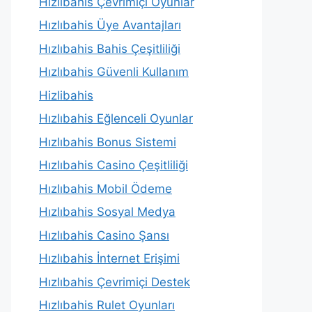
Hızlıbahis Çevrimiçi Oyunlar
Hızlıbahis Üye Avantajları
Hızlıbahis Bahis Çeşitliliği
Hızlıbahis Güvenli Kullanım
Hizlibahis
Hızlıbahis Eğlenceli Oyunlar
Hızlıbahis Bonus Sistemi
Hızlıbahis Casino Çeşitliliği
Hızlıbahis Mobil Ödeme
Hızlıbahis Sosyal Medya
Hızlıbahis Casino Şansı
Hızlıbahis İnternet Erişimi
Hızlıbahis Çevrimiçi Destek
Hızlıbahis Rulet Oyunları