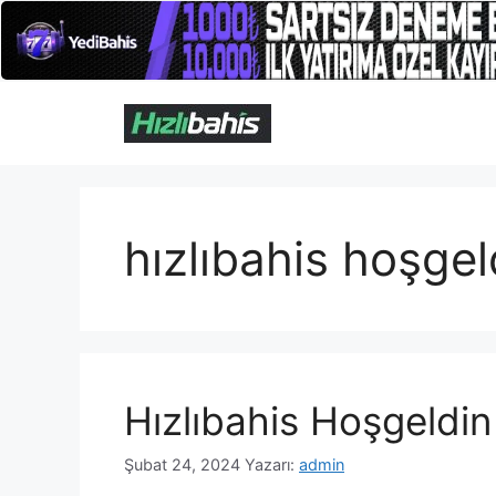
İçeriğe
atla
hızlıbahis hoşge
Hızlıbahis Hoşgeldi
Şubat 24, 2024
Yazarı:
admin