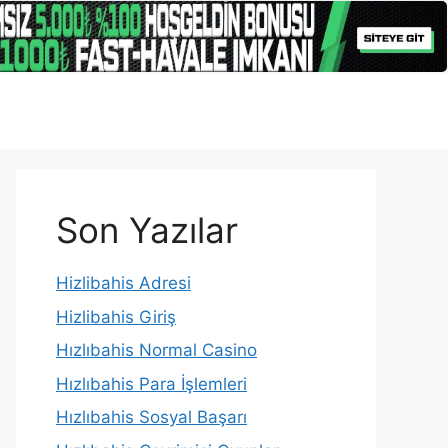
Son Yazılar
Hizlibahis Adresi
Hizlibahis Giriş
Hızlıbahis Normal Casino
Hızlıbahis Para İşlemleri
Hızlıbahis Sosyal Başarı