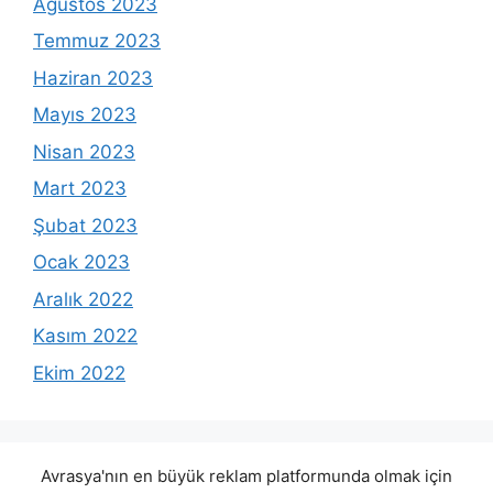
Ağustos 2023
Temmuz 2023
Haziran 2023
Mayıs 2023
Nisan 2023
Mart 2023
Şubat 2023
Ocak 2023
Aralık 2022
Kasım 2022
Ekim 2022
Avrasya'nın en büyük reklam platformunda olmak için