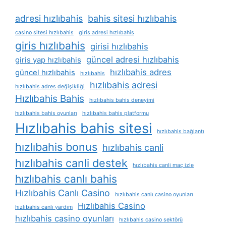
adresi hızlıbahis
bahis sitesi hızlıbahis
casino sitesi hızlıbahis
giris adresi hızlıbahis
giris hızlıbahis
girisi hızlıbahis
güncel adresi hızlıbahis
giris yap hızlıbahis
hızlıbahis adres
güncel hızlıbahis
hızlıbahis
hızlıbahis adresi
hızlıbahis adres değişikliği
Hızlıbahis Bahis
hızlıbahis bahis deneyimi
hızlıbahis bahis oyunları
hızlıbahis bahis platformu
Hızlıbahis bahis sitesi
hızlıbahis bağlantı
hızlıbahis bonus
hızlıbahis canli
hızlıbahis canli destek
hızlıbahis canli maç izle
hızlıbahis canlı bahis
Hızlıbahis Canlı Casino
hızlıbahis canlı casino oyunları
Hızlıbahis Casino
hızlıbahis canlı yardım
hızlıbahis casino oyunları
hızlıbahis casino sektörü