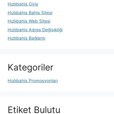
Hızlıbahis Giriş
Hızlıbahis Bahis Sitesi
Hızlıbahis Web Sitesi
Hızlıbahis Adres Değişikliği
Hızlıbahis Bağlantı
Kategoriler
Hızlıbahis Promosyonları
Etiket Bulutu