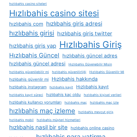
hızlıbahis casino siteleri
Hızlıbahis casino sitesi
hızlıbahis giris adresi
hızlıbahis com
hızlıbahis girisi
hızlıbahis giris twitter
Hızlıbahis Giriş
hızlıbahis giris yap
Hızlıbahis Güncel
hızlıbahis güncel adres
hızlıbahis güncel adresi
Hızlıbahis Güvenebilir Misin
hızlıbahis güvenilebilir mi
hızlıbahis güvenilirliği
Hızlıbahis Güvenilir Mi
Hızlıbahis hakkında
hızlıbahis güvenlir mi
Hızlıbahis kayıt
hızlıbahis instagram
hızlıbahis kayit
hızlıbahis kaç oldu
hızlıbahis kayıt süreci
hızlıbahis kişisel verileri
hızlıbahis kullanıcı yorumları
hızlıbahis maç
hızlıbahis maç izle
hızlıbahis maç izleme
hızlıbahis mevcut giriş
hızlıbahis mobil
hızlıbahis müşteri hizmetleri
hızlıbahis nasil bir site
hızlıbahis online casino
hızlıbahis para yatirma