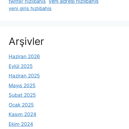
yeni adresi hızlıbahis
twitter hızlıbahis
yeni giris hızlıbahis
Arşivler
Haziran 2026
Eylül 2025
Haziran 2025
Mayıs 2025
Şubat 2025
Ocak 2025
Kasım 2024
Ekim 2024