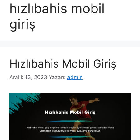
hızlıbahis mobil
giriş
Hızlıbahis Mobil Giriş
Aralık 13, 2023
Yazarı:
admin