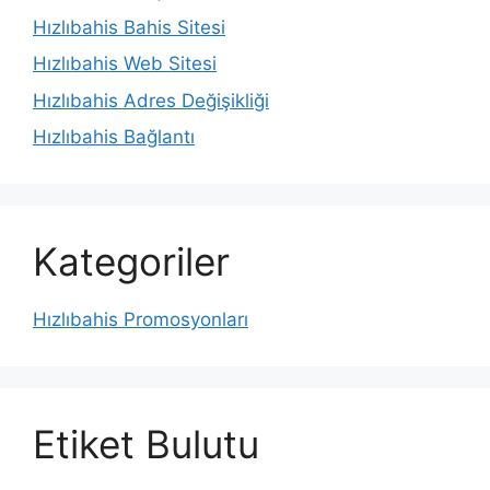
Hızlıbahis Bahis Sitesi
Hızlıbahis Web Sitesi
Hızlıbahis Adres Değişikliği
Hızlıbahis Bağlantı
Kategoriler
Hızlıbahis Promosyonları
Etiket Bulutu