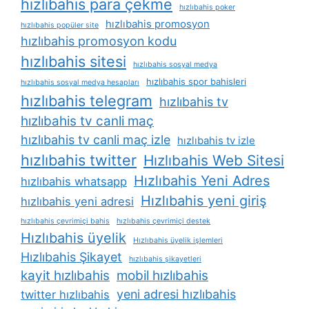
hızlıbahis para çekme
hızlıbahis poker
hızlıbahis promosyon
hızlıbahis popüler site
hızlıbahis promosyon kodu
hızlıbahis sitesi
hızlıbahis sosyal medya
hızlıbahis spor bahisleri
hızlıbahis sosyal medya hesapları
hızlıbahis telegram
hızlıbahis tv
hızlıbahis tv canli maç
hızlıbahis tv canli maç izle
hızlıbahis tv izle
hızlıbahis twitter
Hızlıbahis Web Sitesi
Hızlıbahis Yeni Adres
hızlıbahis whatsapp
Hızlıbahis yeni giriş
hızlıbahis yeni adresi
hızlıbahis çevrimiçi bahis
hızlıbahis çevrimiçi destek
Hızlıbahis üyelik
Hızlıbahis üyelik işlemleri
Hızlıbahis Şikayet
hızlıbahis şikayetleri
kayit hızlıbahis
mobil hızlıbahis
yeni adresi hızlıbahis
twitter hızlıbahis