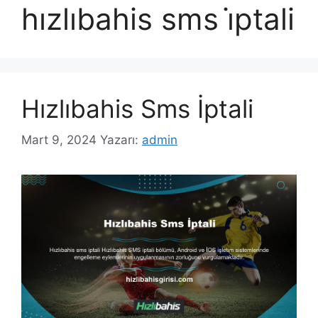
hızlıbahis sms i̇ptali
Hızlıbahis Sms İptali
Mart 9, 2024
Yazarı:
admin