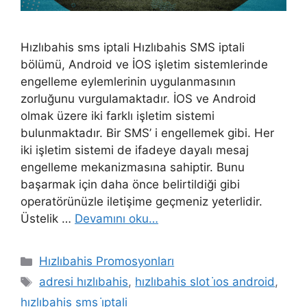
Hızlıbahis sms iptali Hızlıbahis SMS iptali
bölümü, Android ve İOS işletim sistemlerinde
engelleme eylemlerinin uygulanmasının
zorluğunu vurgulamaktadır. İOS ve Android
olmak üzere iki farklı işletim sistemi
bulunmaktadır. Bir SMS’ i engellemek gibi. Her
iki işletim sistemi de ifadeye dayalı mesaj
engelleme mekanizmasına sahiptir. Bunu
başarmak için daha önce belirtildiği gibi
operatörünüzle iletişime geçmeniz yeterlidir.
Üstelik …
Devamını oku…
Kategoriler
Hızlıbahis Promosyonları
Etiketler
adresi hızlıbahis
,
hızlıbahis slot i̇os android
,
hızlıbahis sms i̇ptali