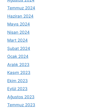
Temmuz 2024
Haziran 2024
Mayıs 2024
Nisan 2024
Mart 2024
Şubat 2024
Ocak 2024
Aralık 2023
Kasım 2023
Ekim 2023
Eylül 2023
Ağustos 2023
Temmuz 2023