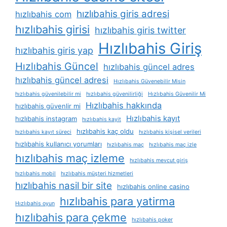
hızlıbahis giris adresi
hızlıbahis com
hızlıbahis girisi
hızlıbahis giris twitter
Hızlıbahis Giriş
hızlıbahis giris yap
Hızlıbahis Güncel
hızlıbahis güncel adres
hızlıbahis güncel adresi
Hızlıbahis Güvenebilir Misin
hızlıbahis güvenilebilir mi
hızlıbahis güvenilirliği
Hızlıbahis Güvenilir Mi
Hızlıbahis hakkında
hızlıbahis güvenlir mi
Hızlıbahis kayıt
hızlıbahis instagram
hızlıbahis kayit
hızlıbahis kaç oldu
hızlıbahis kayıt süreci
hızlıbahis kişisel verileri
hızlıbahis kullanıcı yorumları
hızlıbahis maç
hızlıbahis maç izle
hızlıbahis maç izleme
hızlıbahis mevcut giriş
hızlıbahis mobil
hızlıbahis müşteri hizmetleri
hızlıbahis nasil bir site
hızlıbahis online casino
hızlıbahis para yatirma
Hızlıbahis oyun
hızlıbahis para çekme
hızlıbahis poker