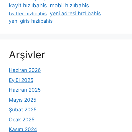
kayit hızlıbahis
mobil hızlıbahis
yeni adresi hızlıbahis
twitter hızlıbahis
yeni giris hızlıbahis
Arşivler
Haziran 2026
Eylül 2025
Haziran 2025
Mayıs 2025
Şubat 2025
Ocak 2025
Kasım 2024