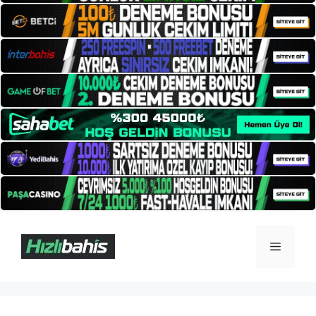
İçeriğe
atla
Menü