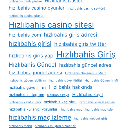
Hızlıbahis Casino
hızlıbahis canlı yardım
hızlıbahis casino oyunları
hızlıbahis casino sektörü
hızlıbahis casino siteleri
Hızlıbahis casino sitesi
hızlıbahis giris adresi
hızlıbahis com
hızlıbahis girisi
hızlıbahis giris twitter
Hızlıbahis Giriş
hızlıbahis giris yap
Hızlıbahis Güncel
hızlıbahis güncel adres
hızlıbahis güncel adresi
Hızlıbahis Güvenebilir Misin
hızlıbahis güvenilebilir mi
hızlıbahis güvenilirliği
Hızlıbahis Güvenilir Mi
Hızlıbahis hakkında
hızlıbahis güvenlir mi
Hızlıbahis kayıt
hızlıbahis instagram
hızlıbahis kayit
hızlıbahis kaç oldu
hızlıbahis kayıt süreci
hızlıbahis kişisel verileri
hızlıbahis kullanıcı yorumları
hızlıbahis maç
hızlıbahis maç izle
hızlıbahis maç izleme
hızlıbahis mevcut giriş
hızlıbahis mobil
hızlıbahis müşteri hizmetleri