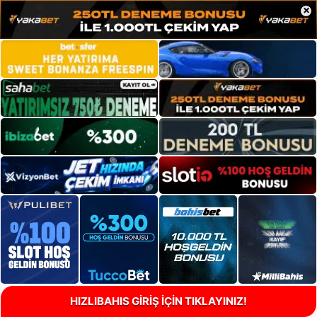
×
HIZLIBAHIS GİRİŞ İÇİN TIKLAYINIZ!