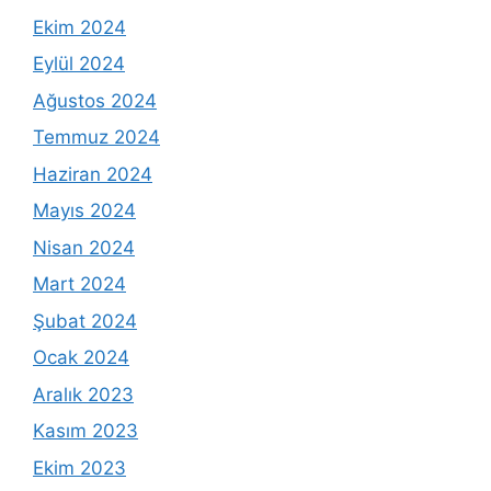
Ekim 2024
Eylül 2024
Ağustos 2024
Temmuz 2024
Haziran 2024
Mayıs 2024
Nisan 2024
Mart 2024
Şubat 2024
Ocak 2024
Aralık 2023
Kasım 2023
Ekim 2023