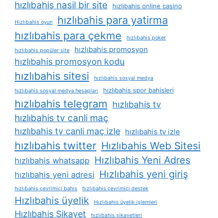
hızlıbahis nasil bir site
hızlıbahis online casino
hızlıbahis para yatirma
Hızlıbahis oyun
hızlıbahis para çekme
hızlıbahis poker
hızlıbahis promosyon
hızlıbahis popüler site
hızlıbahis promosyon kodu
hızlıbahis sitesi
hızlıbahis sosyal medya
hızlıbahis spor bahisleri
hızlıbahis sosyal medya hesapları
hızlıbahis telegram
hızlıbahis tv
hızlıbahis tv canli maç
hızlıbahis tv canli maç izle
hızlıbahis tv izle
hızlıbahis twitter
Hızlıbahis Web Sitesi
Hızlıbahis Yeni Adres
hızlıbahis whatsapp
Hızlıbahis yeni giriş
hızlıbahis yeni adresi
hızlıbahis çevrimiçi bahis
hızlıbahis çevrimiçi destek
Hızlıbahis üyelik
Hızlıbahis üyelik işlemleri
Hızlıbahis Şikayet
hızlıbahis şikayetleri