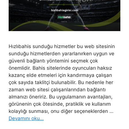
Hızlıbahis sunduğu hizmetler bu web sitesinin
sunduğu hizmetlerden yararlanırken uygun ve
güvenli bağlantı yöntemini seçmek çok
önemlidir. Bahis sitelerinde oyuncuları haksız
kazanç elde etmeleri için kandırmaya çalışan
çok sayıda taklitçi bulunabilir. Bu nedenle her
zaman web sitesi çalışanlarından bağlantı
almanızı öneririz. Bu uygulamanın avantajları,
görünenin çok ötesinde, pratiklik ve kullanım
kolaylığı sunması, onu diğer seçeneklerden …
Devamını oku…