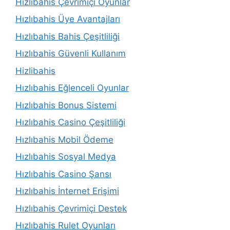
Hızlıbahis Çevrimiçi Oyunlar
Hızlıbahis Üye Avantajları
Hızlıbahis Bahis Çeşitliliği
Hızlıbahis Güvenli Kullanım
Hizlibahis
Hızlıbahis Eğlenceli Oyunlar
Hızlıbahis Bonus Sistemi
Hızlıbahis Casino Çeşitliliği
Hızlıbahis Mobil Ödeme
Hızlıbahis Sosyal Medya
Hızlıbahis Casino Şansı
Hızlıbahis İnternet Erişimi
Hızlıbahis Çevrimiçi Destek
Hızlıbahis Rulet Oyunları