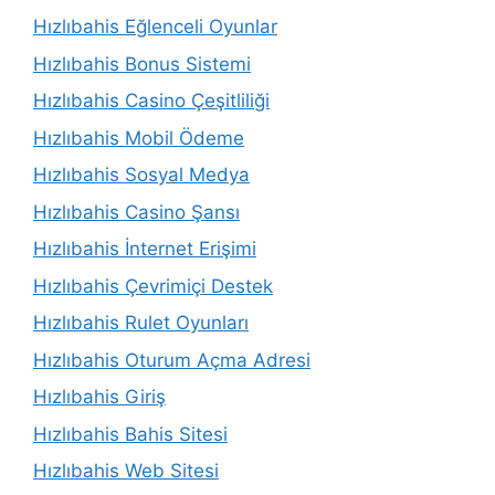
Hızlıbahis Eğlenceli Oyunlar
Hızlıbahis Bonus Sistemi
Hızlıbahis Casino Çeşitliliği
Hızlıbahis Mobil Ödeme
Hızlıbahis Sosyal Medya
Hızlıbahis Casino Şansı
Hızlıbahis İnternet Erişimi
Hızlıbahis Çevrimiçi Destek
Hızlıbahis Rulet Oyunları
Hızlıbahis Oturum Açma Adresi
Hızlıbahis Giriş
Hızlıbahis Bahis Sitesi
Hızlıbahis Web Sitesi