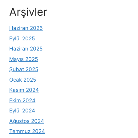
Arşivler
Haziran 2026
Eylül 2025
Haziran 2025
Mayıs 2025
Şubat 2025
Ocak 2025
Kasım 2024
Ekim 2024
Eylül 2024
Ağustos 2024
Temmuz 2024