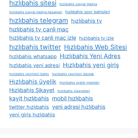
hızlıbahis sitesi
hızlıbahis sosyal medya
hızlıbahis spor bahisleri
hızlıbahis sosyal medya hesapları
hızlıbahis telegram
hızlıbahis tv
hızlıbahis tv canli maç
hızlıbahis tv canli maç izle
hızlıbahis tv izle
hızlıbahis twitter
Hızlıbahis Web Sitesi
Hızlıbahis Yeni Adres
hızlıbahis whatsapp
Hızlıbahis yeni giriş
hızlıbahis yeni adresi
hızlıbahis çevrimiçi bahis
hızlıbahis çevrimiçi destek
Hızlıbahis üyelik
Hızlıbahis üyelik işlemleri
Hızlıbahis Şikayet
hızlıbahis şikayetleri
kayit hızlıbahis
mobil hızlıbahis
yeni adresi hızlıbahis
twitter hızlıbahis
yeni giris hızlıbahis