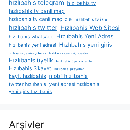
hızlıbahis telegram
hızlıbahis tv
hızlıbahis tv canli maç
hızlıbahis tv canli maç izle
hızlıbahis tv izle
hızlıbahis twitter
Hızlıbahis Web Sitesi
Hızlıbahis Yeni Adres
hızlıbahis whatsapp
Hızlıbahis yeni giriş
hızlıbahis yeni adresi
hızlıbahis çevrimiçi bahis
hızlıbahis çevrimiçi destek
Hızlıbahis üyelik
Hızlıbahis üyelik işlemleri
Hızlıbahis Şikayet
hızlıbahis şikayetleri
kayit hızlıbahis
mobil hızlıbahis
yeni adresi hızlıbahis
twitter hızlıbahis
yeni giris hızlıbahis
Arşivler