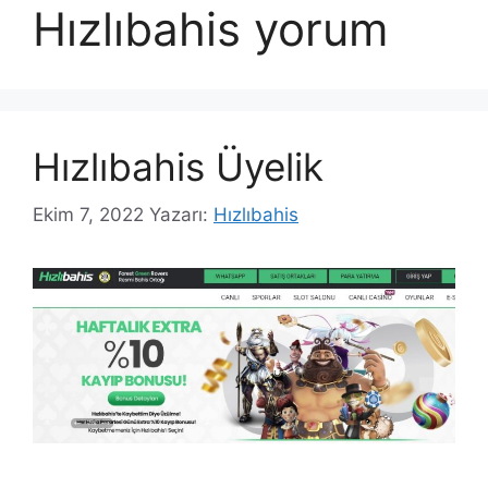
Hızlıbahis yorum
Hızlıbahis Üyelik
Ekim 7, 2022
Yazarı:
Hızlıbahis