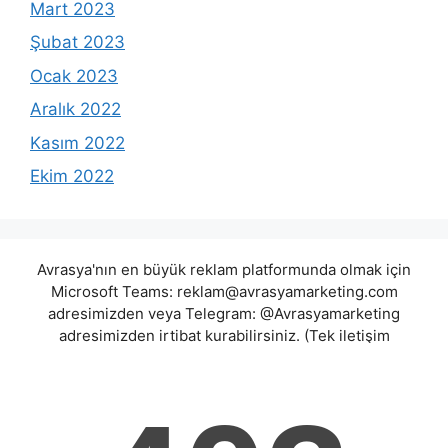
Mart 2023
Şubat 2023
Ocak 2023
Aralık 2022
Kasım 2022
Ekim 2022
Avrasya'nın en büyük reklam platformunda olmak için
Microsoft Teams:
reklam@avrasyamarketing.com
adresimizden veya Telegram: @Avrasyamarketing
adresimizden irtibat kurabilirsiniz. (Tek iletişim
adreslerimiz teams / telegram ve mail adresimizdir.
Harici hiçbir iletişim adresimiz bulunmamaktadır.
Lütfen itibar etmeyiniz.) Türkiye yasalarına göre 7258
sayılı kanun uyarınca yasa dışı bahis oynamanın
cezaları mevcuttur. Şu an bulunduğunuz site hiç bir