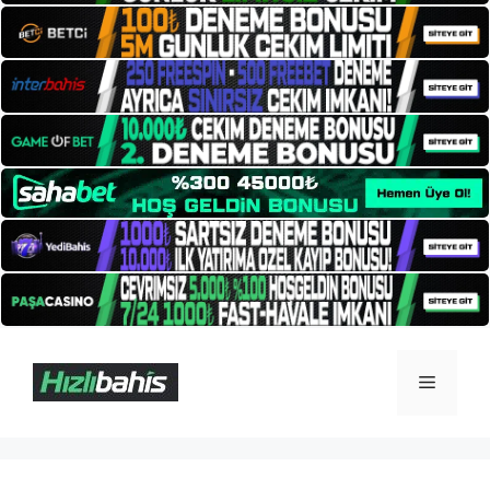
İçeriğe
atla
Menü