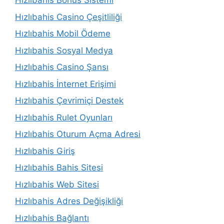
Hızlıbahis Bonus Sistemi
Hızlıbahis Casino Çeşitliliği
Hızlıbahis Mobil Ödeme
Hızlıbahis Sosyal Medya
Hızlıbahis Casino Şansı
Hızlıbahis İnternet Erişimi
Hızlıbahis Çevrimiçi Destek
Hızlıbahis Rulet Oyunları
Hızlıbahis Oturum Açma Adresi
Hızlıbahis Giriş
Hızlıbahis Bahis Sitesi
Hızlıbahis Web Sitesi
Hızlıbahis Adres Değişikliği
Hızlıbahis Bağlantı