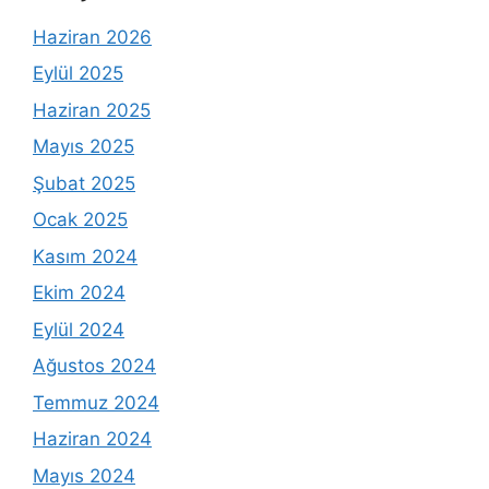
Haziran 2026
Eylül 2025
Haziran 2025
Mayıs 2025
Şubat 2025
Ocak 2025
Kasım 2024
Ekim 2024
Eylül 2024
Ağustos 2024
Temmuz 2024
Haziran 2024
Mayıs 2024