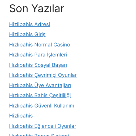
Son Yazılar
Hizlibahis Adresi
Hizlibahis Giriş
Hızlıbahis Normal Casino
Hızlıbahis Para İşlemleri
Hızlıbahis Sosyal Başarı
Hızlıbahis Çevrimiçi Oyunlar
Hızlıbahis Üye Avantajları
Hızlıbahis Bahis Çeşitliliği
Hızlıbahis Güvenli Kullanım
Hizlibahis
Hızlıbahis Eğlenceli Oyunlar