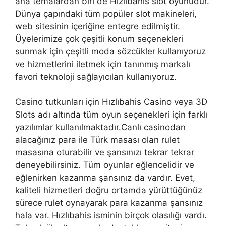
ana temalardan biri de Hızlıbahis slot oyunudur.
Dünya çapındaki tüm popüler slot makineleri,
web sitesinin içeriğine entegre edilmiştir.
Üyelerimize çok çeşitli konum seçenekleri
sunmak için çeşitli moda sözcükler kullanıyoruz
ve hizmetlerini iletmek için tanınmış markalı
favori teknoloji sağlayıcıları kullanıyoruz.
Casino tutkunları için Hızlıbahis Casino veya 3D
Slots adı altında tüm oyun seçenekleri için farklı
yazılımlar kullanılmaktadır.Canlı casinodan
alacağınız para ile Türk masası olan rulet
masasına oturabilir ve şansınızı tekrar tekrar
deneyebilirsiniz. Tüm oyunlar eğlencelidir ve
eğlenirken kazanma şansınız da vardır. Evet,
kaliteli hizmetleri doğru ortamda yürüttüğünüz
sürece rulet oynayarak para kazanma şansınız
hala var. Hızlıbahis isminin birçok olasılığı vardı.