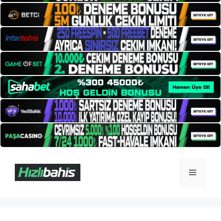
İçeriğe
atla
Menü