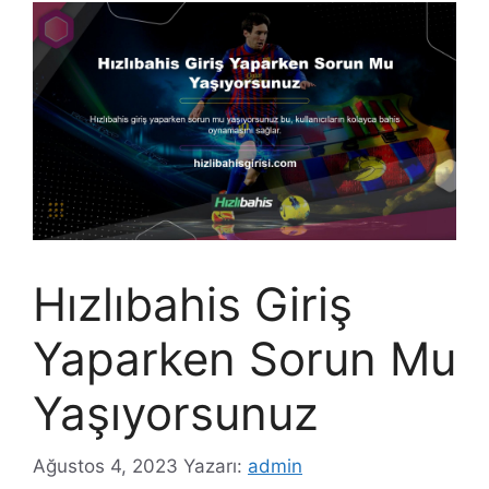
Hızlıbahis Giriş
Yaparken Sorun Mu
Yaşıyorsunuz
Ağustos 4, 2023
Yazarı:
admin