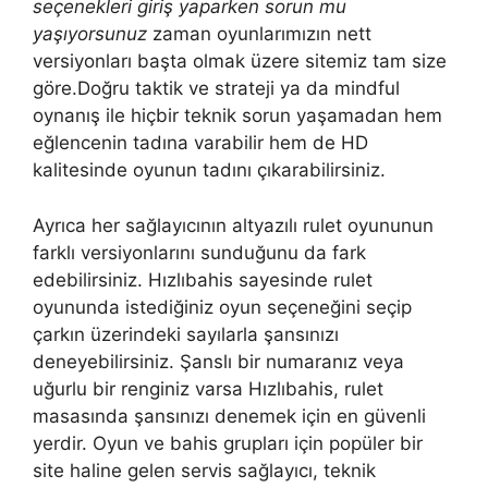
seçenekleri giriş yaparken sorun mu
yaşıyorsunuz
zaman oyunlarımızın nett
versiyonları başta olmak üzere sitemiz tam size
göre.Doğru taktik ve strateji ya da mindful
oynanış ile hiçbir teknik sorun yaşamadan hem
eğlencenin tadına varabilir hem de HD
kalitesinde oyunun tadını çıkarabilirsiniz.
Ayrıca her sağlayıcının altyazılı rulet oyununun
farklı versiyonlarını sunduğunu da fark
edebilirsiniz. Hızlıbahis sayesinde rulet
oyununda istediğiniz oyun seçeneğini seçip
çarkın üzerindeki sayılarla şansınızı
deneyebilirsiniz. Şanslı bir numaranız veya
uğurlu bir renginiz varsa Hızlıbahis, rulet
masasında şansınızı denemek için en güvenli
yerdir. Oyun ve bahis grupları için popüler bir
site haline gelen servis sağlayıcı, teknik