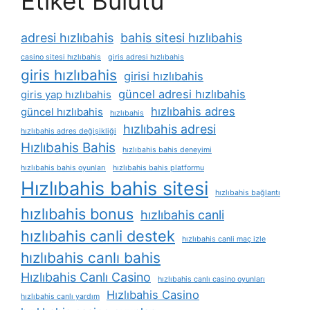
Etiket Bulutu
adresi hızlıbahis
bahis sitesi hızlıbahis
casino sitesi hızlıbahis
giris adresi hızlıbahis
giris hızlıbahis
girisi hızlıbahis
güncel adresi hızlıbahis
giris yap hızlıbahis
hızlıbahis adres
güncel hızlıbahis
hızlıbahis
hızlıbahis adresi
hızlıbahis adres değişikliği
Hızlıbahis Bahis
hızlıbahis bahis deneyimi
hızlıbahis bahis oyunları
hızlıbahis bahis platformu
Hızlıbahis bahis sitesi
hızlıbahis bağlantı
hızlıbahis bonus
hızlıbahis canli
hızlıbahis canli destek
hızlıbahis canli maç izle
hızlıbahis canlı bahis
Hızlıbahis Canlı Casino
hızlıbahis canlı casino oyunları
Hızlıbahis Casino
hızlıbahis canlı yardım