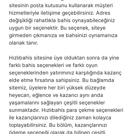
sitesinin posta kutusunu kullanarak müşteri
hizmetleriyle iletişime geçebilirsiniz. Adres
değişikliği rahatlıkla bahis oynayabileceğiniz
uygun bir seçenektir. Bu seçenek, siteye
girmeden çıkmanıza ve bahsinizi oynamanıza
olanak tanır.
Hızlıbahis sitesine üye olduktan sonra da yine
farklı bahis seçenekleri ve farklı oyun
seçeneklerinden yatırımınız karşılığında kazanç
elde etme fırsatına sahipsiniz. Bu bağlamda
sitemiz, üyelere her biri yüksek düzeyde
heyecan, eğlence ve kazancı aynı anda
yaşamalarını sağlayan çeşitli seçenekler
sunmaktadır. Hızlıbahis para çekme seçenekleri
ile kazançlarınızı dilediğiniz zaman kolayca
toplayabilirsiniz. Bu bölüm, kazançlarınızı
ödeme seçeneği olarak da bilinen çeşitli