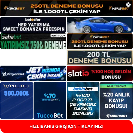
×
HIZLIBAHIS GİRİŞ İÇİN TIKLAYINIZ!