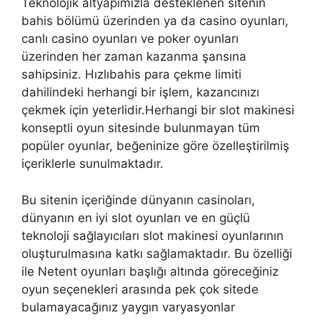
Teknolojik altyapımızla desteklenen sitenin
bahis bölümü üzerinden ya da casino oyunları,
canlı casino oyunları ve poker oyunları
üzerinden her zaman kazanma şansına
sahipsiniz. Hızlıbahis para çekme limiti
dahilindeki herhangi bir işlem, kazancınızı
çekmek için yeterlidir.Herhangi bir slot makinesi
konseptli oyun sitesinde bulunmayan tüm
popüler oyunlar, beğeninize göre özelleştirilmiş
içeriklerle sunulmaktadır.
Bu sitenin içeriğinde dünyanın casinoları,
dünyanın en iyi slot oyunları ve en güçlü
teknoloji sağlayıcıları slot makinesi oyunlarının
oluşturulmasına katkı sağlamaktadır. Bu özelliği
ile Netent oyunları başlığı altında göreceğiniz
oyun seçenekleri arasında pek çok sitede
bulamayacağınız yaygın varyasyonlar