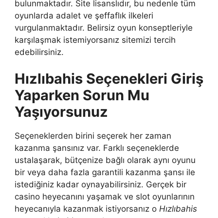
bulunmaktadır. Site lisanslıdır, bu nedenle tüm
oyunlarda adalet ve şeffaflık ilkeleri
vurgulanmaktadır. Belirsiz oyun konseptleriyle
karşılaşmak istemiyorsanız sitemizi tercih
edebilirsiniz.
Hızlıbahis Seçenekleri Giriş
Yaparken Sorun Mu
Yaşıyorsunuz
Seçeneklerden birini seçerek her zaman
kazanma şansınız var. Farklı seçeneklerde
ustalaşarak, bütçenize bağlı olarak aynı oyunu
bir veya daha fazla garantili kazanma şansı ile
istediğiniz kadar oynayabilirsiniz. Gerçek bir
casino heyecanını yaşamak ve slot oyunlarının
heyecanıyla kazanmak istiyorsanız o
Hızlıbahis