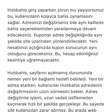
Hızlıbahis giriş yaparken sorun mu yaşıyorsunuz
bu, kullanıcıların kolayca bahis oynamasını
sağlar. Adresinizi değiştirseniz bile aynı kalitede
bahis seçeneklerinden yararlanmaya devam
edeceksiniz. Kuponlar adres değişikliğinde aynı
şekilde site üzerinden yönlendirilecektir. Yani
hesabınızı açtığınızda kupon sonucunun aynı
olduğunu göreceksiniz. Bu, hesap etkinliğinizi
kesintiye uğratmayacaktır.
Hızlıbahis, sayfanın açılmamış durumunda
hemen yeni bir bağlantı hedefi belirledi. Yeni bir
adres atarken, kullanıcılar Hızlıbahis adreslerini
değiştirmesinin uzun sürmesini bekler. Adres
değiştirme işlemi, uzun vadeli istiflemeden
kaçınarak hızlı bir şekilde gerçekleşir. Bu sayede
site kullanıcıları zarar görmez. Bu arada web