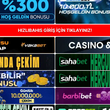
HIZLIBAHIS GİRİŞ İÇİN TIKLAYINIZ!