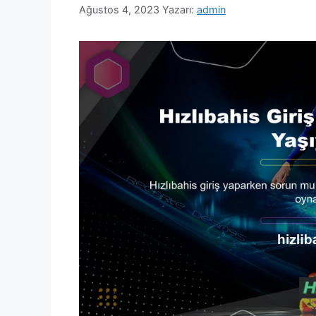
Ağustos 4, 2023
Yazarı:
admin