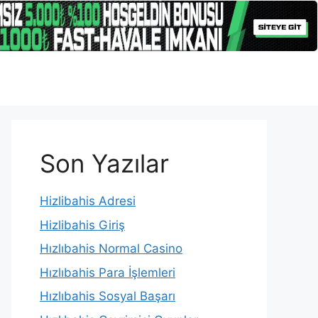
Son Yazılar
Hizlibahis Adresi
Hizlibahis Giriş
Hızlıbahis Normal Casino
Hızlıbahis Para İşlemleri
Hızlıbahis Sosyal Başarı