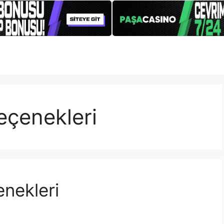
eçenekleri
enekleri